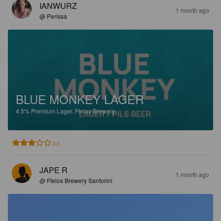
IANWURZ
1 month ago
@ Perissa
BLUE MONKEY LAGER
4.5%
Premium Lager.
Ftelos Brewery.
3.0
JAPE R
1 month ago
@ Ftelos Brewery Santorini