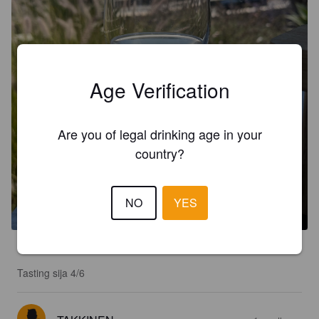
Age Verification
Are you of legal drinking age in your
country?
BLUE MONKEY LAGER
NO
YES
4.5%
Premium Lager.
Ftelos Brewery.
3.2
Tasting sija 4/6