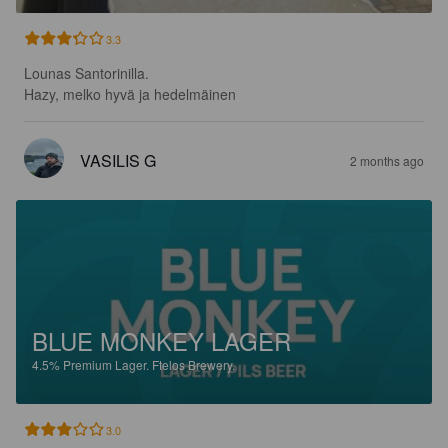
3.3
Lounas Santorinilla.

Hazy, melko hyvä ja hedelmäinen
VASILIS G
2 months ago
BLUE MONKEY LAGER
4.5%
Premium Lager.
Ftelos Brewery.
3.0