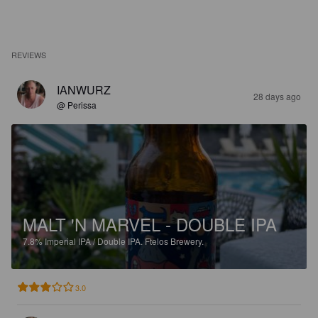
REVIEWS
IANWURZ
28 days ago
@ Perissa
MALT 'N MARVEL - DOUBLE IPA
7.8%
Imperial IPA / Double IPA.
Ftelos Brewery.
3.0