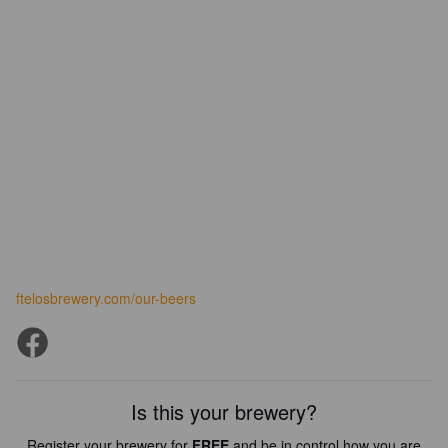
ftelosbrewery.com/our-beers
Is this your brewery?
Register your brewery for
FREE
and be in control how you are