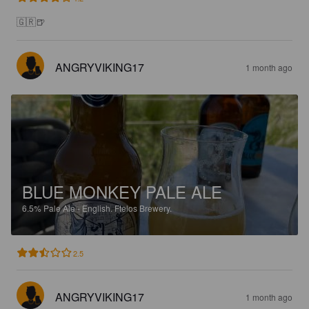
🇬🇷🍺
ANGRYVIKING17
1 month ago
BLUE MONKEY PALE ALE
6.5%
Pale Ale - English.
Ftelos Brewery.
2.5
ANGRYVIKING17
1 month ago