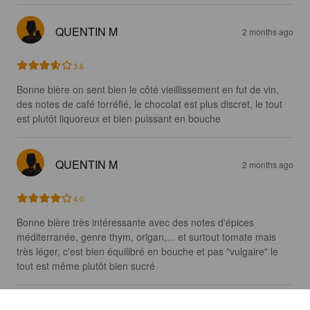
QUENTIN M
2 months ago
3.6
Bonne bière on sent bien le côté vieillissement en fut de vin, 
des notes de café torréfié, le chocolat est plus discret, le tout 
est plutôt liquoreux et bien puissant en bouche
QUENTIN M
2 months ago
4.0
Bonne bière très intéressante avec des notes d'épices 
méditerranée, genre thym, origan,... et surtout tomate mais 
très léger, c'est bien équilibré en bouche et pas "vulgaire" le 
tout est même plutôt bien sucré