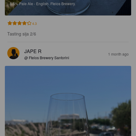
6.5%
Pale Ale - English.
Ftelos Brewery.
4.3
Tasting sija 2/6
JAPE R
1 month ago
@ Ftelos Brewery Santorini