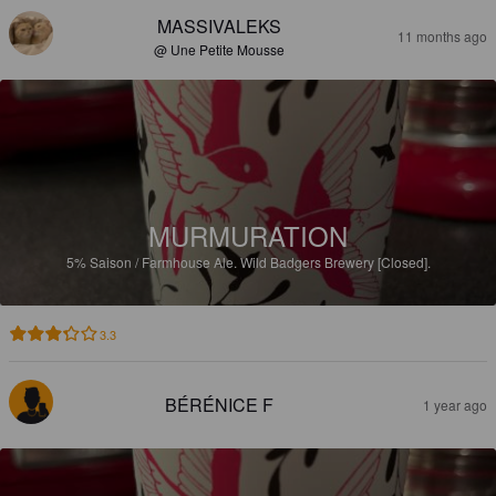
MASSIVALEKS
11 months ago
@ Une Petite Mousse
MURMURATION
5%
Saison / Farmhouse Ale.
Wild Badgers Brewery [Closed].
3.3
BÉRÉNICE F
1 year ago