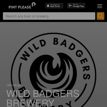
168 ratings
WILD BADGERS
BREWERY