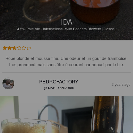
IDA
4.5%
Pale Ale - International.
Wild Badgers Brewery [Closed].
2.7
Robe blonde et mousse fine. Une odeur et un goût de framboise 
très prononcé mais sans être écœurant car adouci par le blé.
PEDROFACTORY
2 years ago
@ Noz Landivisiau