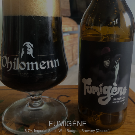
FUMIGÈNE
8.7%
Imperial Stout.
Wild Badgers Brewery [Closed].