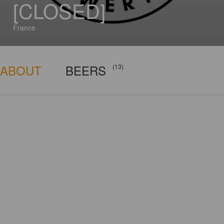
[CLOSED]
France
ABOUT
BEERS
(13)