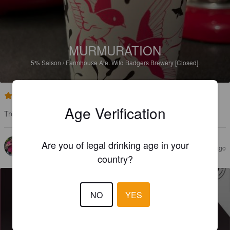
MURMURATION
5%
Saison / Farmhouse Ale.
Wild Badgers Brewery [Closed].
3.5
Age Verification
Très sympa, bière à la fleur d'hibiscus et aux baies magao
Are you of legal drinking age in your
BESNSON
2 years ago
country?
NO
YES