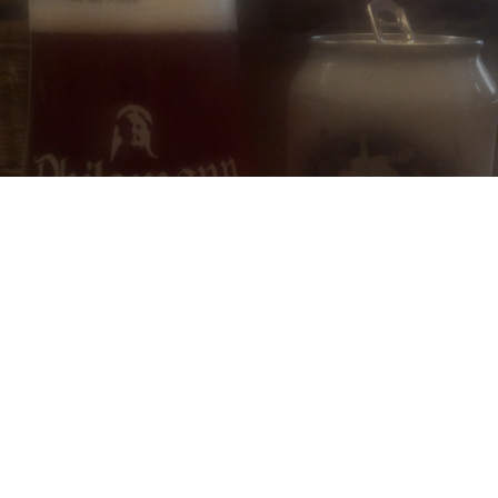
SOUFFLE AU CŒUR
10%
Imperial Red Ale / Imperial Amber Ale.
Wild Badgers Brewery [Closed].