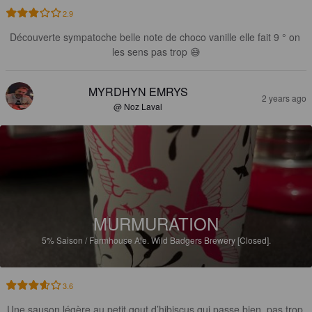
2.9
Découverte sympatoche belle note de choco vanille elle fait 9 ° on 
les sens pas trop 😅
MYRDHYN EMRYS
2 years ago
@ Noz Laval
MURMURATION
5%
Saison / Farmhouse Ale.
Wild Badgers Brewery [Closed].
3.6
Une sauson légère au petit gout d’hibiscus qui passe bien, pas trop 