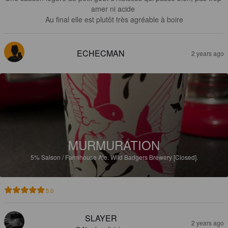
amer ni acide 

Au final elle est plutôt très agréable à boire
ECHECMAN
2 years ago
MURMURATION
5%
Saison / Farmhouse Ale.
Wild Badgers Brewery [Closed].
5.0
SLAYER
2 years ago