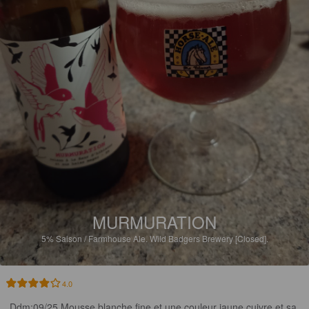
MURMURATION
5%
Saison / Farmhouse Ale.
Wild Badgers Brewery [Closed].
4.0
Ddm:09/25 Mousse blanche fine et une couleur jaune cuivre et sa 