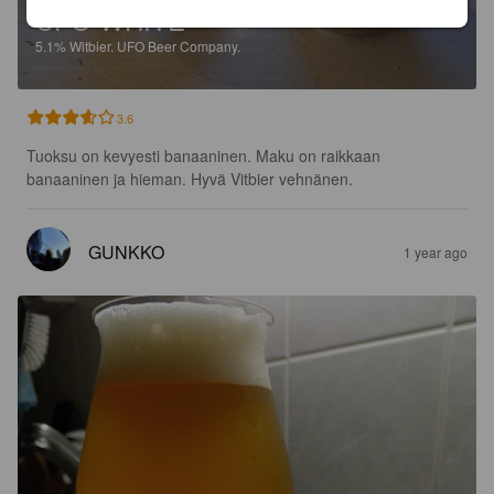
UFO WHITE
5.1%
Witbier.
UFO Beer Company.
3.6
Tuoksu on kevyesti banaaninen. Maku on raikkaan 
banaaninen ja hieman. Hyvä Vitbier vehnänen.
GUNKKO
1 year ago