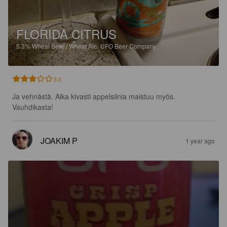
FLORIDA CITRUS
5.3%
Wheat Beer / Wheat Ale.
UFO Beer Company.
3.0
Ja vehnästä. Aika kivasti appelsiinia maistuu myös. 
Vauhdikasta!
JOAKIM P
1 year ago