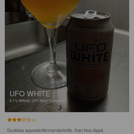
UFO WHITE
5.1%
Witbier.
UFO Beer Company.
2.9
Dunkkaa appelsiinille/mandariinille. Ihan kiva ölppä.