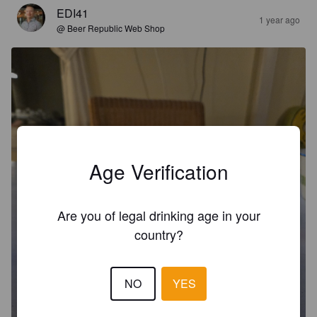
EDI41
1 year ago
@ Beer Republic Web Shop
Age Verification
Are you of legal drinking age in your
country?
NO
YES