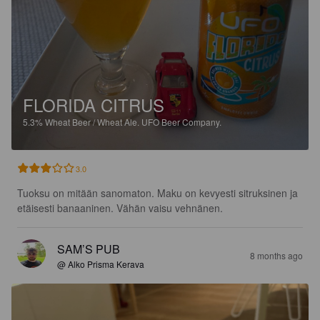
FLORIDA CITRUS
5.3%
Wheat Beer / Wheat Ale.
UFO Beer Company.
3.0
Tuoksu on mitään sanomaton. Maku on kevyesti sitruksinen ja 
etäisesti banaaninen. Vähän vaisu vehnänen.
SAM’S PUB
8 months ago
@ Alko Prisma Kerava