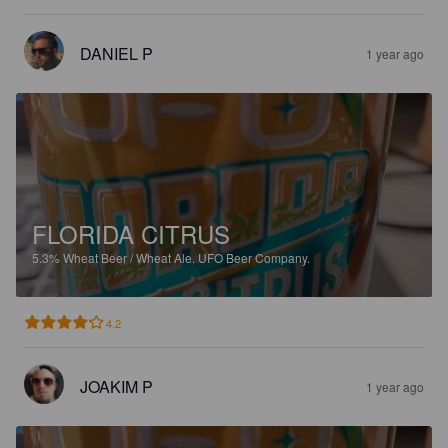
DANIEL P
1 year ago
FLORIDA CITRUS
5.3%
Wheat Beer / Wheat Ale.
UFO Beer Company.
4.2
JOAKIM P
1 year ago