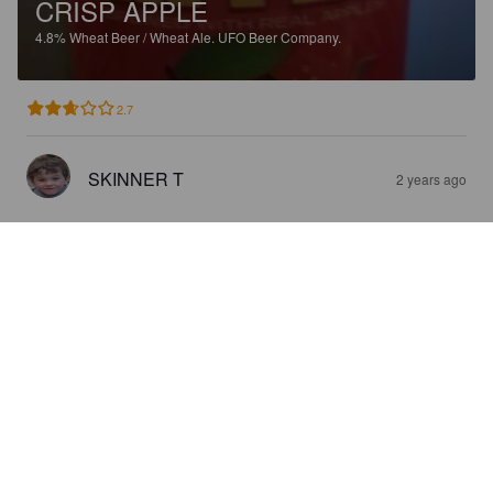
CRISP APPLE
4.8%
Wheat Beer / Wheat Ale.
UFO Beer Company.
2.7
SKINNER T
2 years ago
UFO PUMPKIN
5.9%
Pumpkin Ale.
UFO Beer Company.
3.5