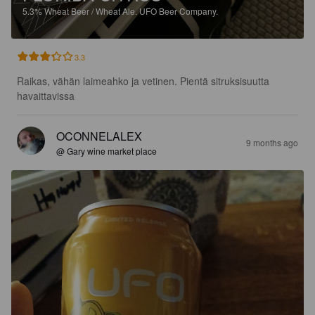
5.3%
Wheat Beer / Wheat Ale.
UFO Beer Company.
3.3
Raikas, vähän laimeahko ja vetinen. Pientä sitruksisuutta 
havaittavissa
OCONNELALEX
9 months ago
@ Gary wine market place