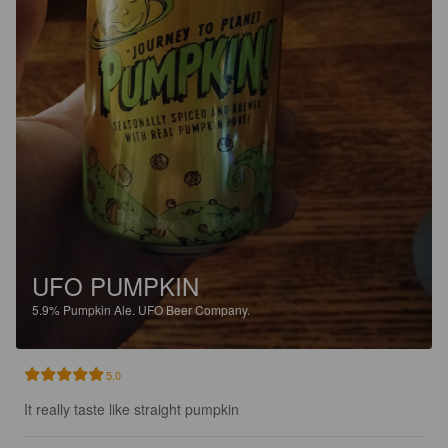
UFO PUMPKIN
5.9%
Pumpkin Ale.
UFO Beer Company.
5.0
It really taste like straight pumpkin