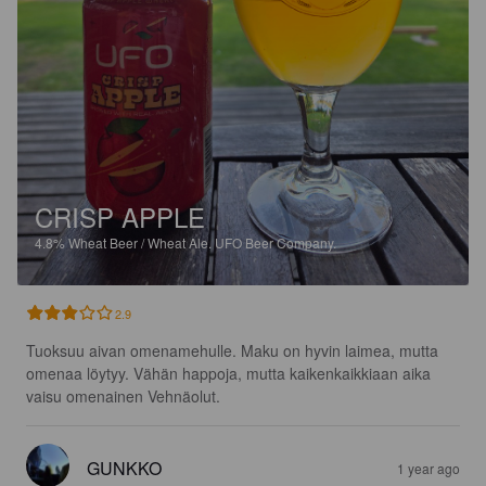
CRISP APPLE
4.8%
Wheat Beer / Wheat Ale.
UFO Beer Company.
2.9
Tuoksuu aivan omenamehulle. Maku on hyvin laimea, mutta 
omenaa löytyy. Vähän happoja, mutta kaikenkaikkiaan aika 
vaisu omenainen Vehnäolut.
GUNKKO
1 year ago