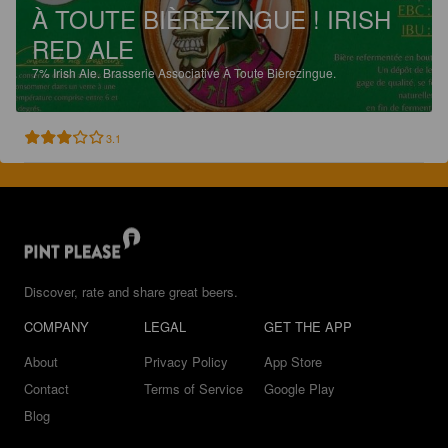
À TOUTE BIÈREZINGUE ! IRISH
RED ALE
7%
Irish Ale.
Brasserie Associative À Toute Bièrezingue.
3.1
Discover, rate and share great beers.
COMPANY
LEGAL
GET THE APP
About
Privacy Policy
App Store
Contact
Terms of Service
Google Play
Blog