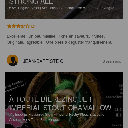
STRONG ALE
8.5%
English Strong Ale.
Brasserie Associative À Toute Bièrezingue.
3.5
Excellente,  un peu miellée,  riche en saveurs,  fruitée. 
Originale,  agréable.  Une bière à déguster tranquillement.
JEAN-BAPTISTE C
3 years ago
À TOUTE BIÈREZINGUE !
IMPERIAL STOUT CHAMALLOW
7%
Imperial Flavoured Stout / Imperial Pastry Stout.
Brasserie
Associative À Toute Bièrezingue.