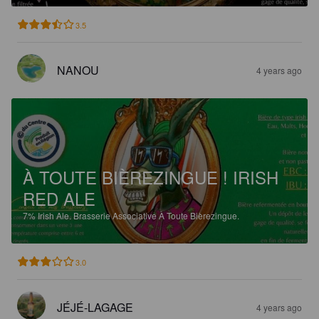
3.5
NANOU
4 years ago
À TOUTE BIÈREZINGUE ! IRISH
RED ALE
7%
Irish Ale.
Brasserie Associative À Toute Bièrezingue.
3.0
JÉJÉ-LAGAGE
4 years ago