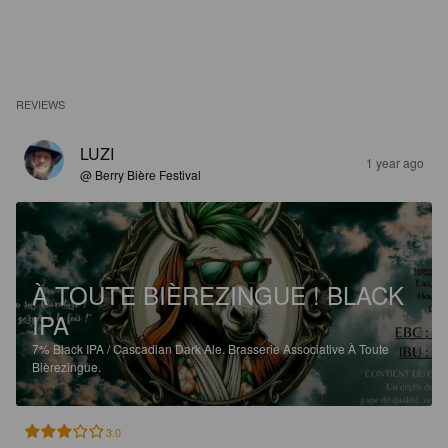
REVIEWS
LUZI
1 year ago
@ Berry Bière Festival
À TOUTE BIÈREZINGUE ! BLACK
IPA
7%
Black IPA / Cascadian Dark Ale.
Brasserie Associative À Toute
Bièrezingue.
3.0