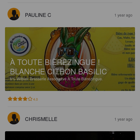
PAULINE C
1 year ago
À TOUTE BIÈREZINGUE !
BLANCHE CITRON BASILIC
6%
Witbier.
Brasserie Associative À Toute Bièrezingue.
4.0
CHRISMELLE
1 year ago