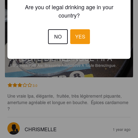
Are you of legal drinking age in your
country?
NO
YES
À TOUTE BIÈREZINGUE ! IPA
6.5%
India Pale Ale.
Brasserie Associative À Toute Bièrezingue.
3.0
Une vraie Ipa, élégante,  fruitée, très légèrement piquante, 
amertume agréable et longue en bouche.  Épices cardamome 
?
CHRISMELLE
1 year ago