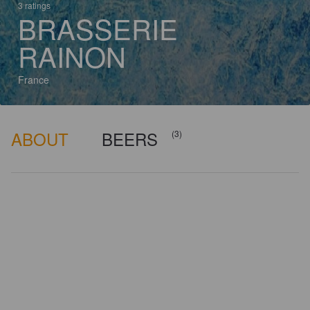
3 ratings
BRASSERIE
RAINON
France
ABOUT
BEERS
(3)