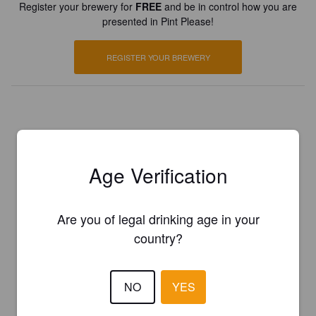
Register your brewery for
FREE
and be in control how you are
presented in Pint Please!
REGISTER YOUR BREWERY
Age Verification
Are you of legal drinking age in your
country?
NO
YES