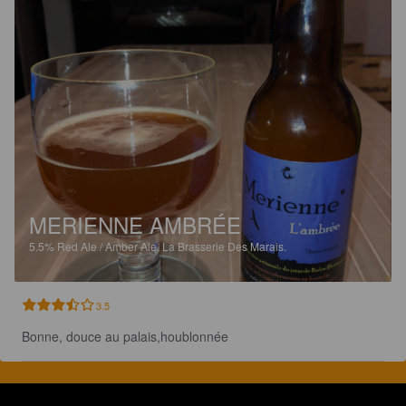
MERIENNE AMBRÉE
5.5%
Red Ale / Amber Ale.
La Brasserie Des Marais.
3.5
Bonne, douce au palais,houblonnée