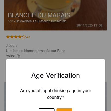
BLANCHE DU MARAIS
5.9%
Hefeweizen.
La Brasserie Des Marais.
4.0
J'adore

Une bonne blanche brassée sur Paris

Youpi, 🥰
LEKORBAC. FRA
Age Verification
4 years ago
Are you of legal drinking age in your
country?