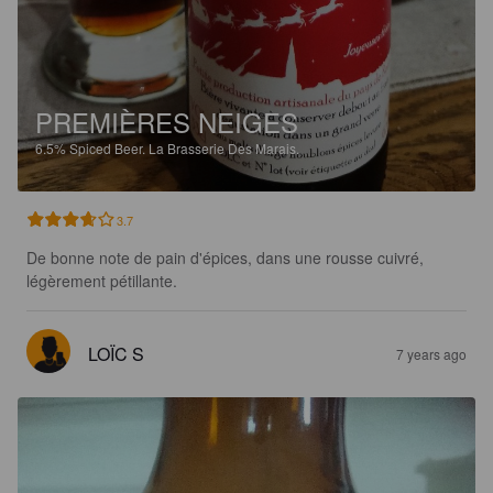
PREMIÈRES NEIGES
6.5%
Spiced Beer.
La Brasserie Des Marais.
3.7
De bonne note de pain d'épices, dans une rousse cuivré, 
légèrement pétillante.
LOÏC S
7 years ago