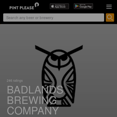
246 ratings
BADLANDS
BREWING
COMPANY