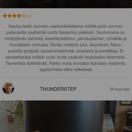
4.2
Kaatuu lasiin samean vaaleankeltaisena reilulla parin sormen 
paksuisella vaahdolla mutta tasaantuu piakkoin. Suutuntuma on 
miellyttävän pehmeä, keskitäyteläinen, pienikuplainen, ryhdikäs ja 
humalaisen mehuisa. Runko medium plus, kaurainen. Maun 
puolella greippiä, passionhedelmää, ananasta ja persikkaa. Ei 
periaatteessa mitään uutta mutta saakelin laadukasta tekemistä. 
Samettista lipitettävää. Pakko myös arvostaa Kanadan veijareita 
oppitunnista tölkin etiketissä.
THUNDERSTEP
29 days ago