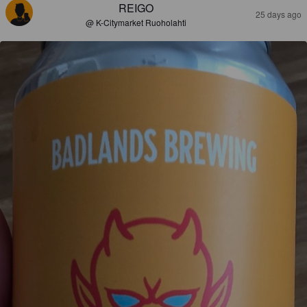
REIGO
25 days ago
@ K-Citymarket Ruoholahti