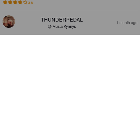
3.8
THUNDERPEDAL
1 month ago
@ Musta Kynnys