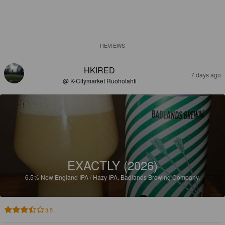
REVIEWS
HKIRED
7 days ago
@ K-Citymarket Ruoholahti
EXACTLY (2026)
6.5%
New England IPA / Hazy IPA.
Badlands Brewing Company.
3.5