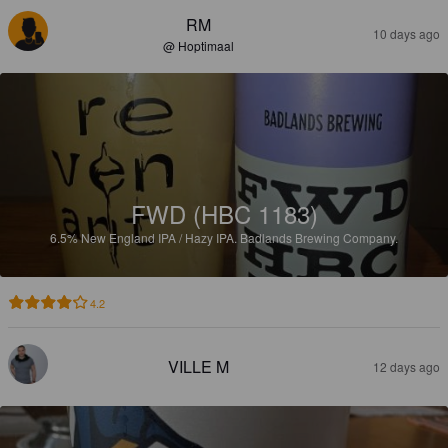
RM
10 days ago
@ Hoptimaal
FWD (HBC 1183)
6.5%
New England IPA / Hazy IPA.
Badlands Brewing Company.
4.2
VILLE M
12 days ago