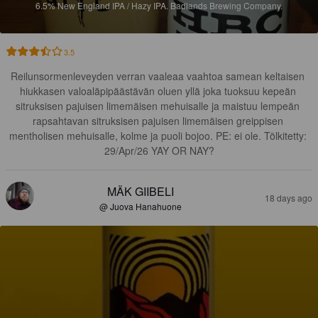
6.5%
New England IPA / Hazy IPA.
Badlands Brewing Company.
3.5
Reilunsormenleveyden verran vaaleaa vaahtoa samean keltaisen 
hiukkasen valoaläpipäästävän oluen yllä joka tuoksuu kepeän 
sitruksisen pajuisen limemäisen mehuisalle ja maistuu lempeän 
rapsahtavan sitruksisen pajuisen limemäisen greippisen 
mentholisen mehuisalle, kolme ja puoli bojoo. PE: ei ole. Tölkitetty: 
29/Apr/26 YAY OR NAY?
MÄK GIIBELI
18 days ago
@ Juova Hanahuone