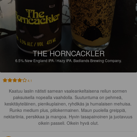
THE HORNCACKLER
6.5%
New England IPA / Hazy IPA.
Badlands Brewing Company.
4.1
Kaatuu lasiin nätisti samean vaaleankeltaisena reilun sormen 
paksuisella nopealla vaahdolla. Suutuntuma on pehmeä, 
keskitäyteläinen, pienikuplainen, ryhdikäs ja humalaisen mehuisa. 
Runko medium plus, piilokermainen. Maun puolella greippiä, 
nektariinia, persikkaa ja mangoa. Hyvin tasapainoinen ja juotavuus 
oikein passeli. Oikein hyvä olut.