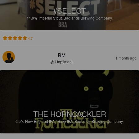
#SELECT
11.9%
Imperial Stout.
Badlands Brewing Company.
4.7
RM
1 month ago
@ Hoptimaal
THE HORNCACKLER
6.5%
New England IPA / Hazy IPA.
Badlands Brewing Company.