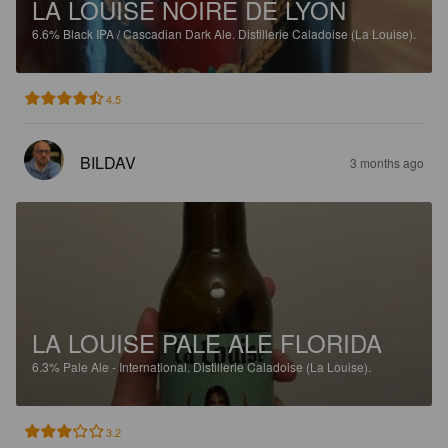
LA LOUISE NOIRE DE LYON
6.6%
Black IPA / Cascadian Dark Ale.
Distillerie Caladoise (La Louise).
4.5
BILDAV
3 months ago
LA LOUISE PALE ALE FLORIDA
6.3%
Pale Ale - International.
Distillerie Caladoise (La Louise).
3.2