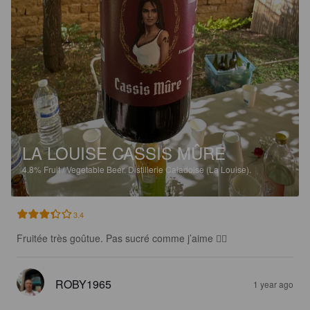
LA LOUISE CASSIS MÛRE
4.8%
Fruit / Vegetable Beer.
Distillerie Caladoise (La Louise).
3.4
Fruitée très goûtue. Pas sucré comme j’aime 👍🏻
ROBY1965
1 year ago