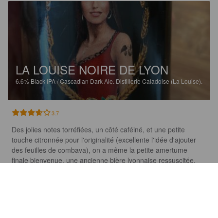
LA LOUISE NOIRE DE LYON
6.6%
Black IPA / Cascadian Dark Ale.
Distillerie Caladoise (La Louise).
3.7
Des jolies notes torréfiées, un côté caféiné, et une petite 
touche citronnée pour l'originalité (excellente l'idée d'ajouter 
des feuilles de combava), on a même la petite amertume 
finale bienvenue, une ancienne bière lyonnaise ressuscitée.
NATHAN
1 year ago