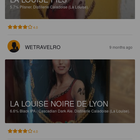
5.7%
Pilsner.
Distillerie Caladoise (La Louise).
4.0
WETRAVELRO
9 months ago
LA LOUISE NOIRE DE LYON
6.6%
Black IPA / Cascadian Dark Ale.
Distillerie Caladoise (La Louise).
4.0