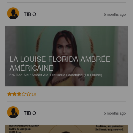
TIB O
5 months ago
LA LOUISE FLORIDA AMBRÉE
AMÉRICAINE
6%
Red Ale / Amber Ale.
Distillerie Caladoise (La Louise).
3.0
TIB O
5 months ago