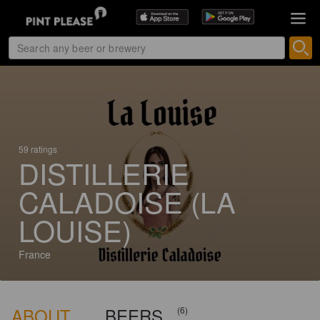
59 ratings
DISTILLERIE
CALADOISE (LA
LOUISE)
France
ABOUT
BEERS
(6)