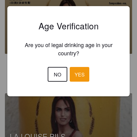
Age Verification
LA LOUISE PALE ALE
6.3%
Pale Ale - International.
Distillerie Caladoise (La Louise).
Are you of legal drinking age in your
country?
3.0
NO
YES
WETRAVELRO
9 months ago
LA LOUISE PILS