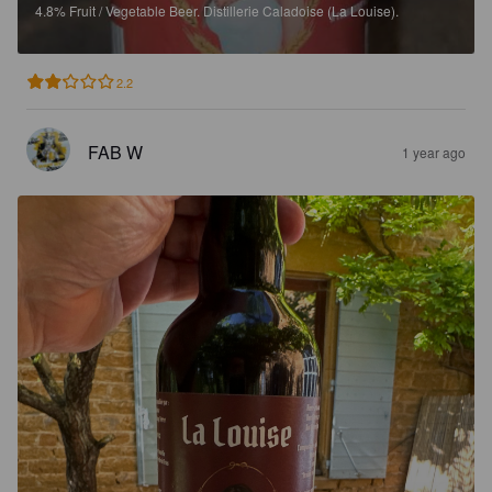
4.8%
Fruit / Vegetable Beer.
Distillerie Caladoise (La Louise).
2.2
FAB W
1 year ago