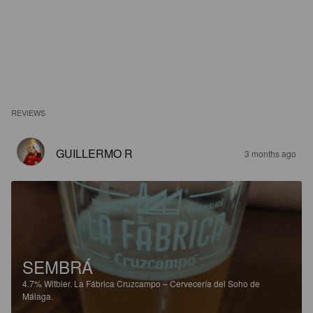
REVIEWS
GUILLERMO R
3 months ago
SEMBRÁ
4.7%
Witbier.
La Fábrica Cruzcampo – Cervecería del Soho de
Málaga.