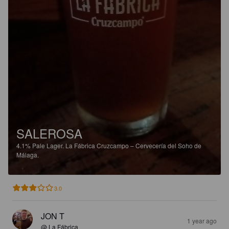
SALEROSA
4.1%
Pale Lager.
La Fábrica Cruzcampo – Cervecería del Soho de
Málaga.
3.0
JON T
1 year ago
@ La Fábrica