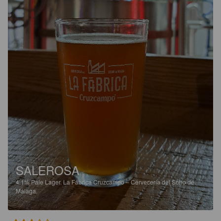
SALEROSA
4.1%
Pale Lager.
La Fábrica Cruzcampo – Cervecería del Soho de
Málaga.