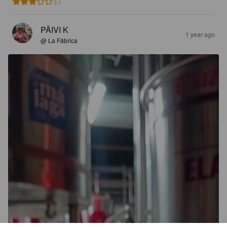
3.1
PÄIVI K
1 year ago
@ La Fábrica