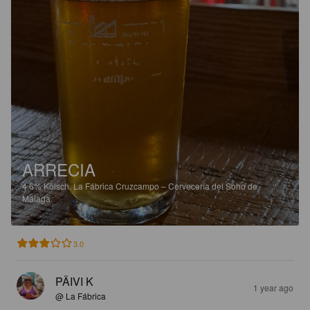
ARRECIA
4.6%
Kölsch.
La Fábrica Cruzcampo – Cervecería del Soho de
Málaga.
3.0
PÄIVI K
1 year ago
@ La Fábrica