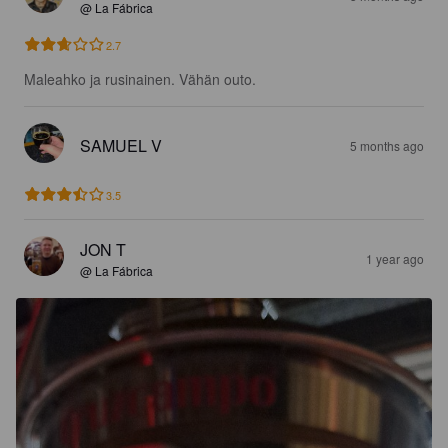
@ La Fábrica
2.7
Maleahko ja rusinainen. Vähän outo.
SAMUEL V
5 months ago
3.5
JON T
1 year ago
@ La Fábrica