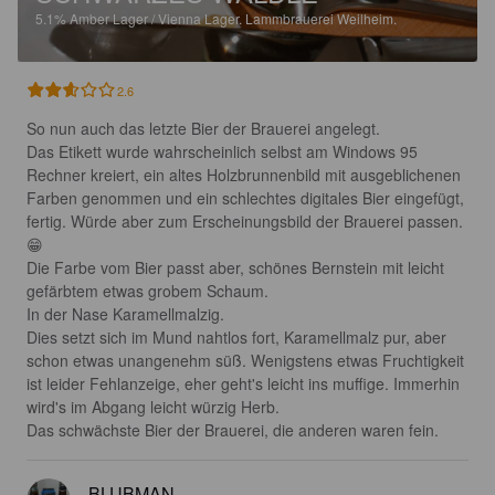
5.1%
Amber Lager / Vienna Lager.
Lammbrauerei Weilheim.
2.6
So nun auch das letzte Bier der Brauerei angelegt.

Das Etikett wurde wahrscheinlich selbst am Windows 95 
Rechner kreiert, ein altes Holzbrunnenbild mit ausgeblichenen 
Farben genommen und ein schlechtes digitales Bier eingefügt, 
fertig. Würde aber zum Erscheinungsbild der Brauerei passen. 
😁

Die Farbe vom Bier passt aber, schönes Bernstein mit leicht 
gefärbtem etwas grobem Schaum.

In der Nase Karamellmalzig.

Dies setzt sich im Mund nahtlos fort, Karamellmalz pur, aber 
schon etwas unangenehm süß. Wenigstens etwas Fruchtigkeit 
ist leider Fehlanzeige, eher geht's leicht ins muffige. Immerhin 
wird's im Abgang leicht würzig Herb.

Das schwächste Bier der Brauerei, die anderen waren fein.
BLUBMAN