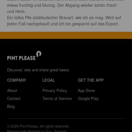
etwas fruchtig und blumig. Der Abgang wieder schön frisch 
und Herb.

Ein tolles Pils süddeutscher Brauart, wie ich es mag. Wird auf 
jeden Fall nachgekauft und ich bin gespannt auf das Export.
Discover, rate and share great beers.
COMPANY
LEGAL
GET THE APP
About
Privacy Policy
App Store
Contact
Terms of Service
Google Play
Blog
© 2026 Pint Please. All rights reserved.
Brewed with Perkele in Oulu, Finland.