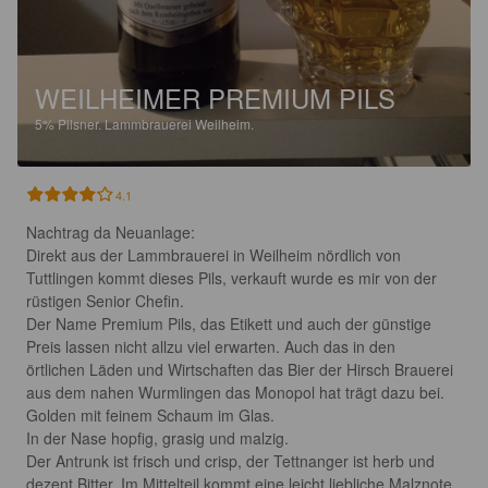
WEILHEIMER PREMIUM PILS
5%
Pilsner.
Lammbrauerei Weilheim.
4.1
Nachtrag da Neuanlage:

Direkt aus der Lammbrauerei in Weilheim nördlich von 
Tuttlingen kommt dieses Pils, verkauft wurde es mir von der 
rüstigen Senior Chefin.

Der Name Premium Pils, das Etikett und auch der günstige 
Preis lassen nicht allzu viel erwarten. Auch das in den 
örtlichen Läden und Wirtschaften das Bier der Hirsch Brauerei 
aus dem nahen Wurmlingen das Monopol hat trägt dazu bei.

Golden mit feinem Schaum im Glas.

In der Nase hopfig, grasig und malzig.

Der Antrunk ist frisch und crisp, der Tettnanger ist herb und 
dezent Bitter. Im Mittelteil kommt eine leicht liebliche Malznote, 