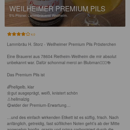
WEILHEIMER PREMIUM PILS
5%
Pilsner.
Lammbrauerei Weilheim.
4.0
Lammbräu H. Storz - Weilheimer Premium Pils Prösterchen

Eine Brauerei aus 78604 Rietheim-Weilheim die mir absolut 
unbekannt war. Dafür schonmal merci an Blubman🙋🏻‍♂️🍻

Das Premium Pils ist 

🌈hellgelb, klar

🌼gut ausgeprägt, weiß, knistert schön

👃hellmalzig

😋wider der Premium-Erwartung…

…und des einfach wirkenden Etikett ist es süffig, frisch. Nach 
anfänglich, getreidig, fast süßlichen Noten geht’s ab der Mitte 
angenehm hopfig, grasig und prima carbonisiert durch die 