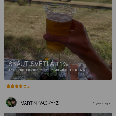
SKAUT SVĚTLÁ 11%
4.5%
Czech Pilsner / Svetlý.
Pivovar Cheb - Hotel Hvězda.
3.5
MARTIN "VACKY" Z
5 years ago