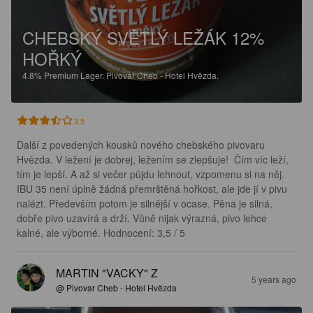
CHEBSKÝ SVĚTLÝ LEŽÁK 12%
HOŘKÝ
4.8%
Premium Lager.
Pivovar Cheb - Hotel Hvězda.
3.5
Další z povedených kousků nového chebského pivovaru 
Hvězda. V ležení je dobrej, ležením se zlepšuje!  Čím víc leží, 
tím je lepší. A až si večer půjdu lehnout, vzpomenu si na něj. 
IBU 35 není úplně žádná přemrštěná hořkost, ale jde jí v pivu 
nalézt. Především potom je silnější v ocase. Pěna je silná, 
dobře pivo uzavírá a drží. Vůně nijak výrazná, pivo lehce 
kalné, ale výborné. Hodnocení: 3,5 / 5
MARTIN "VACKY" Z
5 years ago
@ Pivovar Cheb - Hotel Hvězda