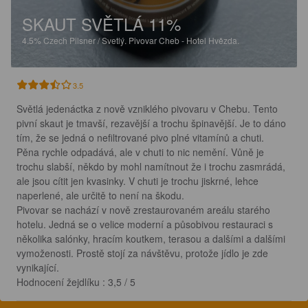
SKAUT SVĚTLÁ 11%
4.5%
Czech Pilsner / Svetlý.
Pivovar Cheb - Hotel Hvězda.
3.5
Světlá jedenáctka z nově vzniklého pivovaru v Chebu. Tento 
pivní skaut je tmavší, rezavější a trochu špinavější. Je to dáno 
tím, že se jedná o nefiltrované pivo plné vitamínů a chuti. 
Pěna rychle odpadává, ale v chuti to nic nemění. Vůně je 
trochu slabší, někdo by mohl namítnout že i trochu zasmrádá, 
ale jsou cítit jen kvasinky. V chuti je trochu jiskrné, lehce 
naperlené, ale určitě to není na škodu.

Pivovar se nachází v nově zrestaurovaném areálu starého 
hotelu. Jedná se o velice moderní a působivou restauraci s 
několika salónky, hracím koutkem, terasou a dalšími a dalšími 
vymoženosti. Prostě stojí za návštěvu, protože jídlo je zde 
vynikající.

Hodnocení žejdlíku : 3,5 / 5