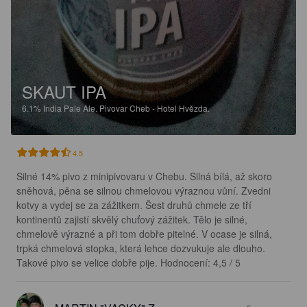
SKAUT IPA
6.1%
India Pale Ale.
Pivovar Cheb - Hotel Hvězda.
4.5
Silné 14% pivo z minipivovaru v Chebu. Silná bílá, až skoro 
sněhová, pěna se silnou chmelovou výraznou vůní. Zvedni 
kotvy a vydej se za zážitkem. Šest druhů chmele ze tří 
kontinentů zajistí skvělý chuťový zážitek. Tělo je silné, 
chmelově výrazné a při tom dobře pitelné. V ocase je silná, 
trpká chmelová stopka, která lehce dozvukuje ale dlouho. 
Takové pivo se velice dobře pije. Hodnocení: 4,5 / 5