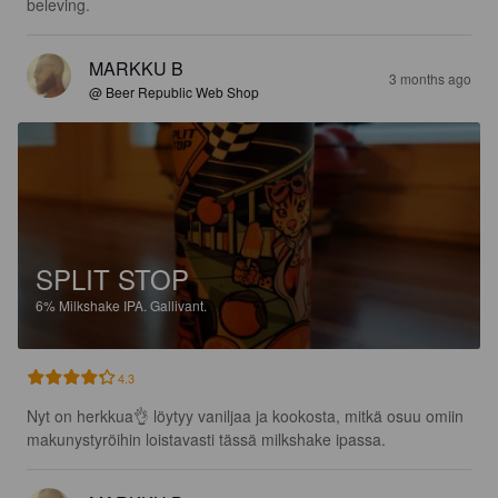
beleving.
MARKKU B
3 months ago
@ Beer Republic Web Shop
SPLIT STOP
6%
Milkshake IPA.
Gallivant.
4.3
Nyt on herkkua👌 löytyy vaniljaa ja kookosta, mitkä osuu omiin 
makunystyröihin loistavasti tässä milkshake ipassa.