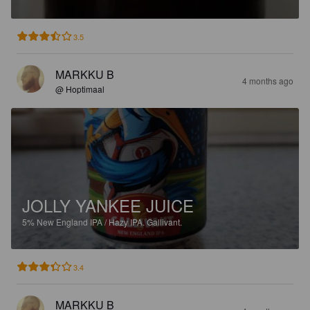
3.5
MARKKU B
4 months ago
@ Hoptimaal
JOLLY YANKEE JUICE
5%
New England IPA / Hazy IPA.
Gallivant.
3.4
MARKKU B