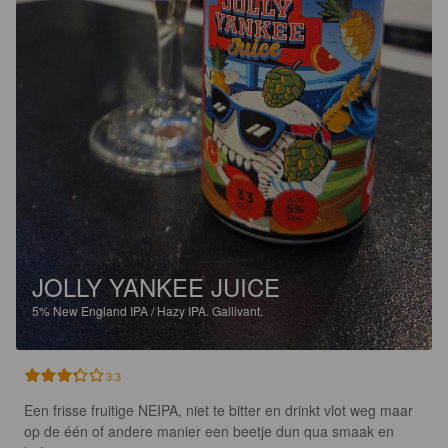
JOLLY YANKEE JUICE
5%
New England IPA / Hazy IPA.
Gallivant.
3.3
Een frisse fruitige NEIPA, niet te bitter en drinkt vlot weg maar 
op de één of andere manier een beetje dun qua smaak en 