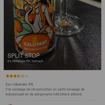
SPLIT STOP
6%
Milkshake IPA.
Gallivant.
3.5
Een milkshake IPA,

Fris vanwege de citrusvruchten en zacht vanwege de 
kokossmaak en de aangename mild bittere afdronk.