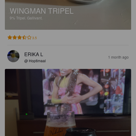
WINGMAN TRIPEL
9%
Tripel.
Gallivant.
3.5
ERIKA L
1 month ago
@ Hoptimaal