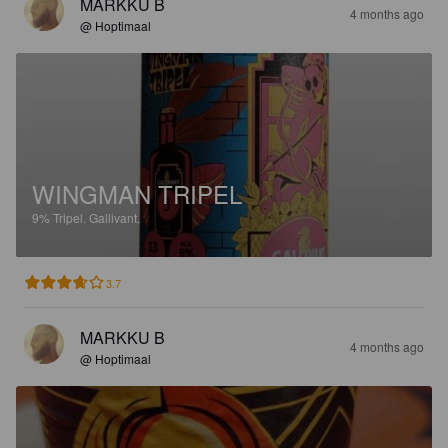
MARKKU B
4 months ago
@ Hoptimaal
WINGMAN TRIPEL
9%
Tripel.
Gallivant.
3.7
MARKKU B
4 months ago
@ Hoptimaal