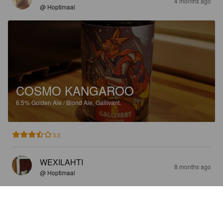
4 months ago
@ Hoptimaal
COSMO KANGAROO
6.5%
Golden Ale / Blond Ale.
Gallivant.
3.5
WEXILAHTI
8 months ago
@ Hoptimaal