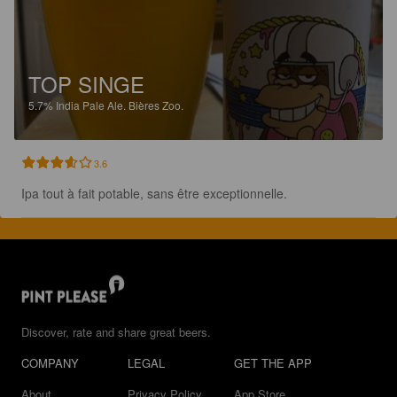
TOP SINGE
5.7%
India Pale Ale.
Bières Zoo.
3.6
Ipa tout à fait potable, sans être exceptionnelle.
Discover, rate and share great beers.
COMPANY
LEGAL
GET THE APP
About
Privacy Policy
App Store