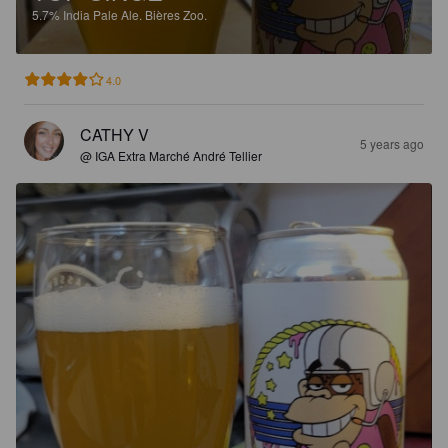
5.7%
India Pale Ale.
Bières Zoo.
4.0
CATHY V
5 years ago
@ IGA Extra Marché André Tellier