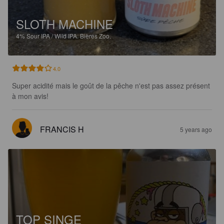
SLOTH MACHINE
4%
Sour IPA / Wild IPA.
Bières Zoo.
4.0
Super acidité mais le goût de la pêche n'est pas assez présent 
à mon avis!
FRANCIS H
5 years ago
TOP SINGE