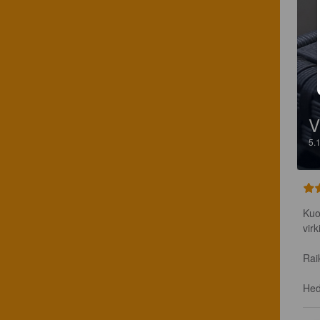
V
5.
Kuo
vir
Rai
Hed