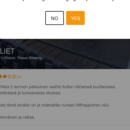
NO
YES
LIET
1%
Pilsner.
Threes Brewing.
3.0
hkea 2 sormen paksuinen vaahto kullan värisessä kuultavassa, 
kistävässä ja kuivaavassa oluessa.

kas tämä ainakin on ja makeahko runsas hiilihappoinen olut.

elmäinen ja raikas.