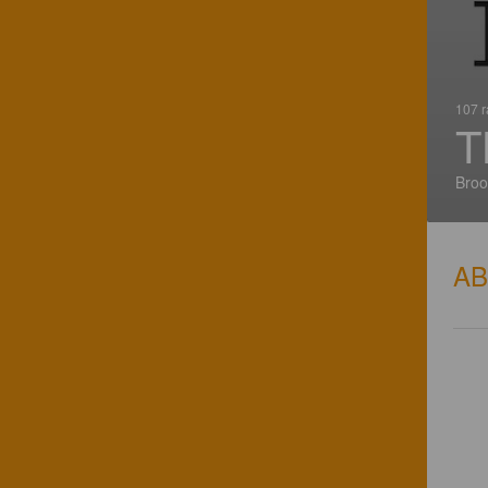
107 r
T
Broo
A