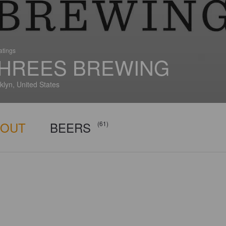
atings
HREES BREWING
klyn, United States
BOUT
BEERS
(61)