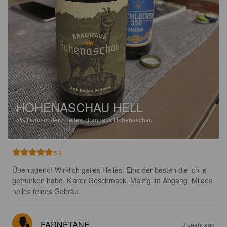
HOHENASCHAU HELL
5%
Dortmunder / Helles.
Brauhaus Hohenaschau.
5.0
Überragend! Wirklich geiles Helles. Eins der besten die ich je 
getrunken habe. Klarer Geschmack. Malzig im Abgang. Mildes 
helles feines Gebräu.
FARNETANE
3 years ago