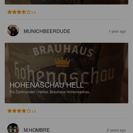
3.6
MUNICHBEERDUDE
1 year ago
HOHENASCHAU HELL
5%
Dortmunder / Helles.
Brauhaus Hohenaschau.
3.8
M.HOMBRE
2 years ago