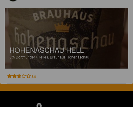
HOHENASCHAU HELL
5%
Dortmunder / Helles.
Brauhaus Hohenaschau.
3.0
Discover, rate and share great beers.
COMPANY
LEGAL
GET THE APP