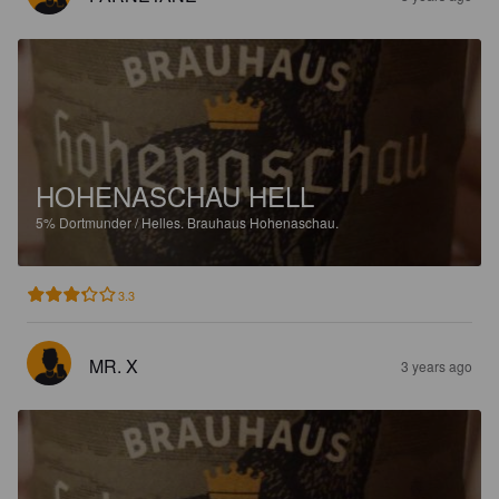
HOHENASCHAU HELL
5%
Dortmunder / Helles.
Brauhaus Hohenaschau.
3.3
MR. X
3 years ago