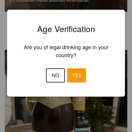
5%
Dortmunder / Helles.
Brauhaus Hohenaschau.
3.9
Age Verification
0815
3 years ago
@ Dahoam in Bayern
Are you of legal drinking age in your
country?
NO
YES