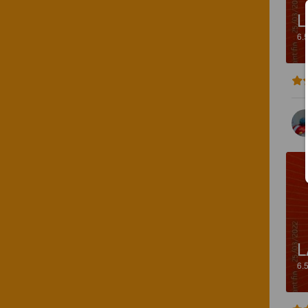
L
6.
L
6.