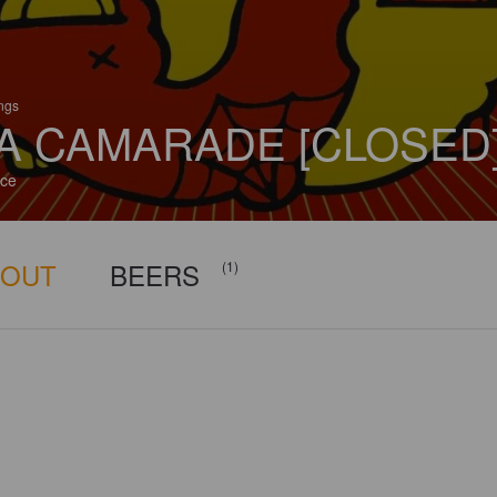
ings
A CAMARADE [CLOSED
ce
BOUT
BEERS
(1)