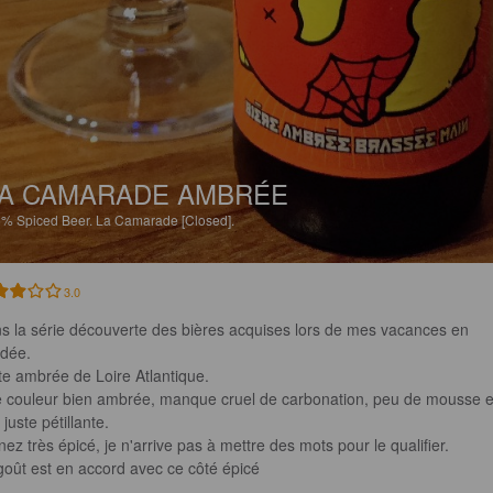
A CAMARADE AMBRÉE
5%
Spiced Beer.
La Camarade [Closed].
3.0
s la série découverte des bières acquises lors de mes vacances en 
dée. 

te ambrée de Loire Atlantique.

 couleur bien ambrée, manque cruel de carbonation, peu de mousse e
 juste pétillante.

ez très épicé, je n'arrive pas à mettre des mots pour le qualifier.

goût est en accord avec ce côté épicé