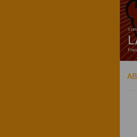
3 rat
L
Fran
A