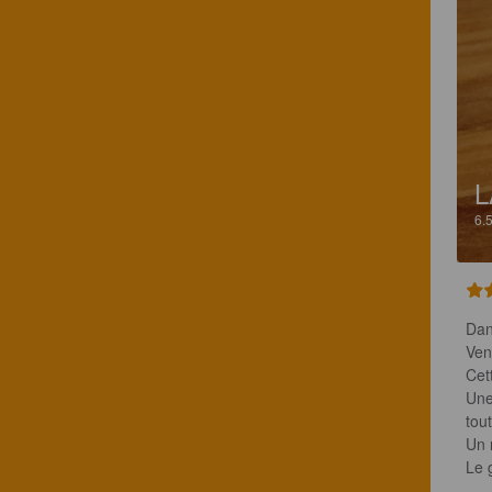
L
6.
Dan
Ven
Cet
Une
tout
Un n
Le 