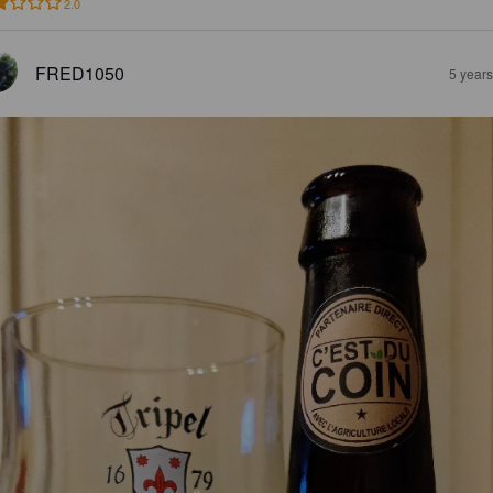
2.0
FRED1050
5 year