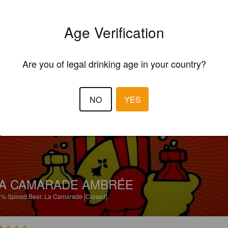
A CAMARADE AMBRÉE
Age Verification
5%
Spiced Beer.
La Camarade [Closed].
2.5
Are you of legal drinking age in your country?
DRCOCO
5 year
NO
YES
A CAMARADE AMBRÉE
5%
Spiced Beer.
La Camarade [Closed].