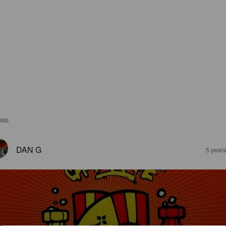
EWS
DAN G
5 year