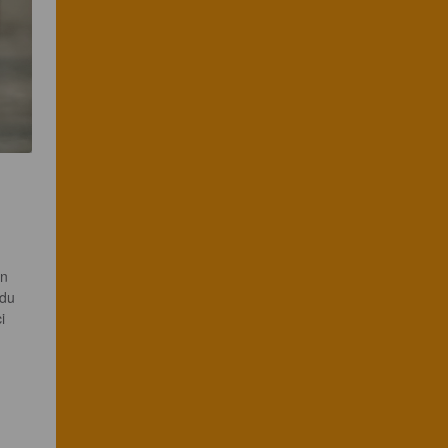
n 
 du 
i 