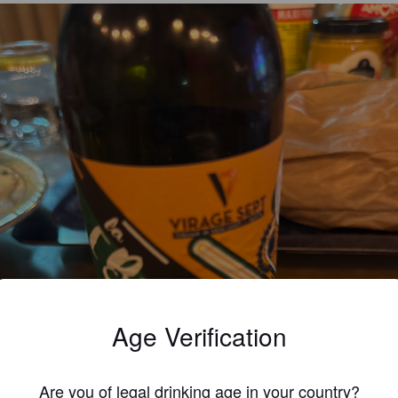
Age Verification
Are you of legal drinking age in your country?