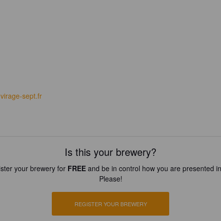
virage-sept.fr
Is this your brewery?
ster your brewery for
FREE
and be in control how you are presented in
Please!
REGISTER YOUR BREWERY