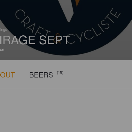
tings
IRAGE SEPT
ce
BOUT
BEERS
(18)