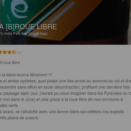
A [B]ROUE LIBRE
9%
India Pale Ale.
Virage Sept.
4.5
'roue libre

la bière tourne librement !!!

s et amies cyclistes, quel plaisir une fois arrivé au sommet du col et d'e
escendre sans effort en toute décontraction, profitant une dernière fois
u paysage alpin (oui, j'aurais pu nous imaginer dans les Pyrénées ou ic
z moi dans le Jura) et cela grace à la roue libre de nos montures à 
lité verte.

s avant, se rafraîchir avec une bonne bière qui célèbre nos exploits 
tifs pleins de sueurs.
