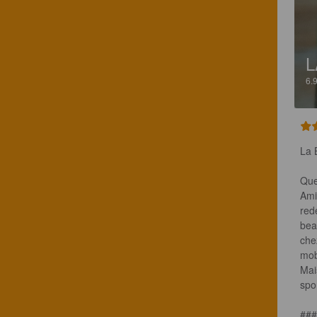
L
6.
La B
Que 
Ami
red
bea
che
mobi
Mai
spor
###
