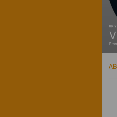
89 ra
V
Fran
A