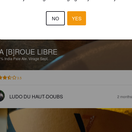
NO
YES
A [B]ROUE LIBRE
9%
India Pale Ale.
Virage Sept.
3.5
LUDO DU HAUT-DOUBS
2 months