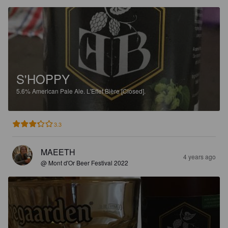
S'HOPPY
5.6%
American Pale Ale.
L'Effet Bière [Closed].
3.3
MAEETH
4 years ago
@ Mont d'Or Beer Festival 2022