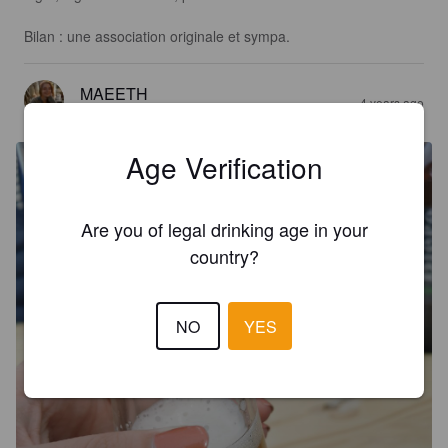
Bilan : une association originale et sympa.
MAEETH
4 years ago
@ Mont d'Or Beer Festival 2022
Age Verification
Are you of legal drinking age in your
country?
NO
YES