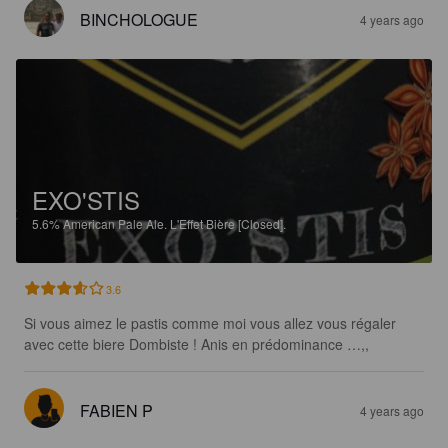
BINCHOLOGUE
4 years ago
EXO'STIS
5.6%
American Pale Ale.
L'Effet Bière [Closed].
3.6
Si vous aimez le pastis comme moi vous allez vous régaler 
avec cette biere Dombiste ! Anis en prédominance …,,
FABIEN P
4 years ago