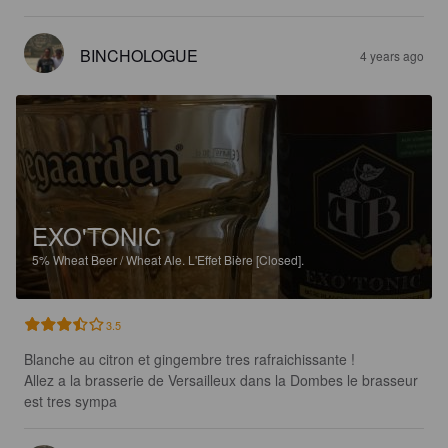
BINCHOLOGUE
4 years ago
EXO'TONIC
5%
Wheat Beer / Wheat Ale.
L'Effet Bière [Closed].
3.5
Blanche au citron et gingembre tres rafraichissante ! 

Allez a la brasserie de Versailleux dans la Dombes le brasseur 
est tres sympa