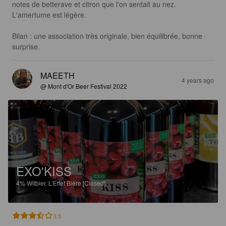
notes de betterave et citron que l'on sentait au nez. 
L'amertume est légère. 

Bilan : une association très originale, bien équilibrée, bonne 
surprise.
MAEETH
4 years ago
@ Mont d'Or Beer Festival 2022
EXO'KISS
4%
Witbier.
L'Effet Bière [Closed].
3.5