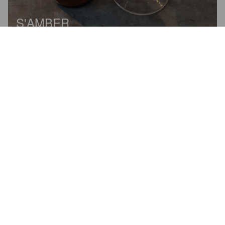
S'AMBER
5.7%
Red Ale / Amber Ale.
L'Effet Bière [Closed].
3.5
Belles notes de caramel
MAEETH
5 years ago
@ Mont d'Or Beer Festival 2021
EXO'JASMIN
5.6%
Witbier.
L'Effet Bière [Closed].