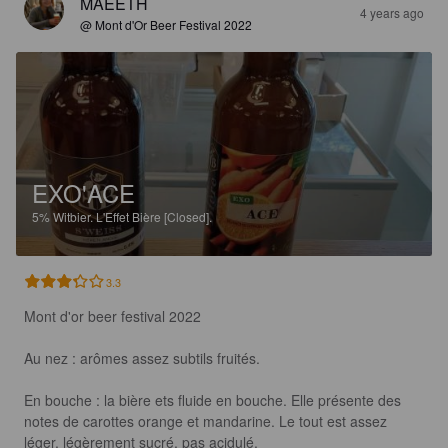
MAEETH
4 years ago
@ Mont d'Or Beer Festival 2022
EXO'ACE
5%
Witbier.
L'Effet Bière [Closed].
3.3
Mont d'or beer festival 2022 

Au nez : arômes assez subtils fruités. 

En bouche : la bière ets fluide en bouche. Elle présente des 
notes de carottes orange et mandarine. Le tout est assez 
léger, légèrement sucré, pas acidulé. 
