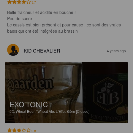
3.7
Belle fraicheur et acidité en bouche ! 

Peu de sucre

Le cassis est bien présent et pour cause ..ce sont des vraies 
baies qui ont été intégrées au brassin
KID CHEVALIER
4 years ago
EXO'TONIC
5%
Wheat Beer / Wheat Ale.
L'Effet Bière [Closed].
2.8