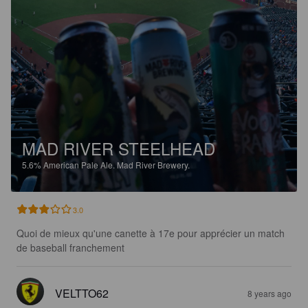
MAD RIVER STEELHEAD
5.6%
American Pale Ale.
Mad River Brewery.
3.0
Quoi de mieux qu'une canette à 17e pour apprécier un match 
de baseball franchement
VELTTO62
8 years ago