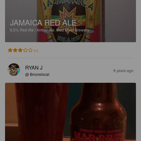
JAMAICA RED ALE
6.5%
Red Ale / Amber Ale.
Mad River Brewery.
3.0
RYAN J
9 years ago
@ Bmorelocal