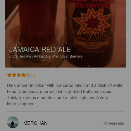
JAMAICA RED ALE
6.5%
Red Ale / Amber Ale.
Mad River Brewery.
4.0
Dark amber in colour with low carbonation and a thick off white 
head. Complex aroma with hints of dried fruit and spices. 
Thick, luxurious mouthfeel and a fairly high abv. A very 
interesting beer.
MERCHAN
10 years ago