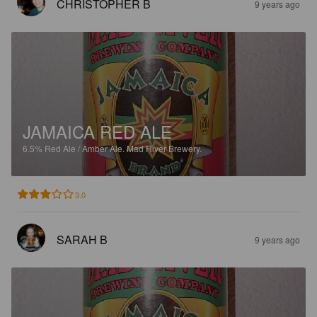
CHRISTOPHER B
9 years ago
JAMAICA RED ALE
6.5%
Red Ale / Amber Ale.
Mad River Brewery.
3.0
SARAH B
9 years ago