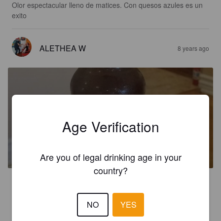
Olor espectacular lleno de matices. Con quesos azules es un 
exito
ALETHEA W
8 years ago
Age Verification
SLAMMIN' SALMON
8.6%
Imperial IPA / Double IPA.
Mad River Brewery.
Are you of legal drinking age in your
country?
3.5
NO
YES
GREY
8 years ago