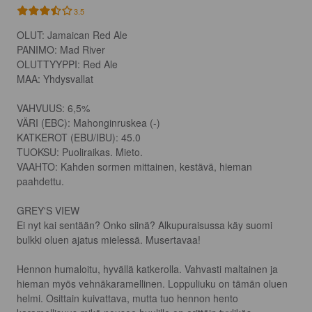
3.5
OLUT: Jamaican Red Ale

PANIMO: Mad River

OLUTTYYPPI: Red Ale

MAA: Yhdysvallat

VAHVUUS: 6,5%

VÄRI (EBC): Mahonginruskea (-)

KATKEROT (EBU/IBU): 45.0

TUOKSU: Puoliraikas. Mieto.

VAAHTO: Kahden sormen mittainen, kestävä, hieman 
paahdettu.

GREY'S VIEW

Ei nyt kai sentään? Onko siinä? Alkupuraisussa käy suomi 
bulkki oluen ajatus mielessä. Musertavaa!

Hennon humaloitu, hyvällä katkerolla. Vahvasti maltainen ja 
hieman myös vehnäkaramellinen. Loppuliuku on tämän oluen 
helmi. Osittain kuivattava, mutta tuo hennon hento 