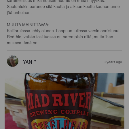
karamellisuus mikä nousee huulille on erittäin tyylikäs. 
Suutuntukin paranee sitä kautta ja alkuun koettu kauhuntunne 
jää unholaan.

MUUTA MAINITTAVAA:

Kaliforniassa tehty olunen. Loppuun tullessa varsin onnistunut 
Red Ale, vaikka toki tuossa on parempikin niitä, mutta ihan 
mukava tämä on.
YAN P
8 years ago