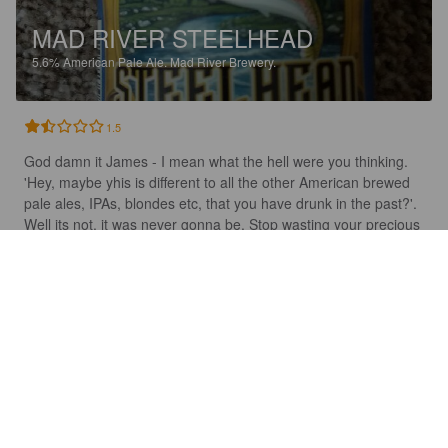
MAD RIVER STEELHEAD
5.6%
American Pale Ale.
Mad River Brewery.
1.5
God damn it James - I mean what the hell were you thinking. 
'Hey, maybe yhis is different to all the other American brewed 
pale ales, IPAs, blondes etc, that you have drunk in the past?'. 
Well its not, it was never gonna be. Stop wasting your precious 
coin on this dubious pond water.
ERIK D
10 years ago