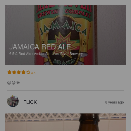
JAMAICA RED ALE
6.5%
Red Ale / Amber Ale.
Mad River Brewery.
3.8
😋😁🍻
FLICK
8 years ago