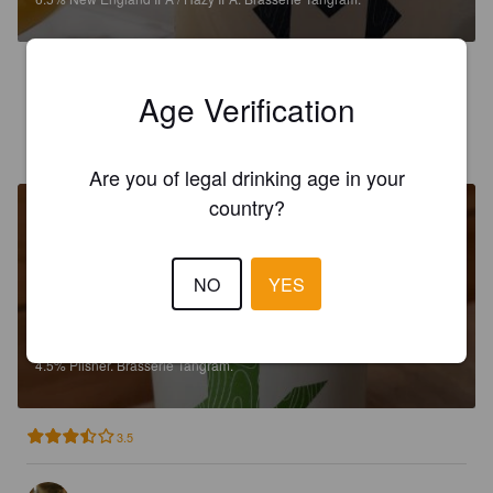
3.5
Age Verification
VINCENT DORÉ
4 years ago
Are you of legal drinking age in your
country?
NO
YES
CHAT BOTTÉ
4.5%
Pilsner.
Brasserie Tangram.
3.5