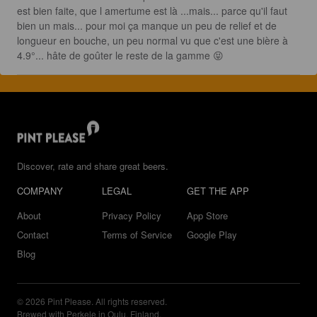
est bien faite, que l amertume est là ...mais... parce qu'il faut 
bien un mais... pour moi ça manque un peu de relief et de 
longueur en bouche, un peu normal vu que c'est une bière à 
4.9°... hâte de goûter le reste de la gamme 😝
Discover, rate and share great beers.
COMPANY
LEGAL
GET THE APP
About
Privacy Policy
App Store
Contact
Terms of Service
Google Play
Blog
© 2026 Pint Please. All rights reserved.
Brewed with Perkele in Oulu, Finland.