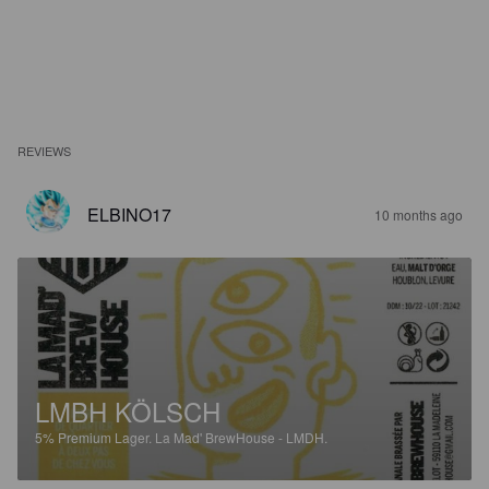
REVIEWS
ELBINO17
10 months ago
LMBH KÖLSCH
5%
Premium Lager.
La Mad' BrewHouse - LMDH.