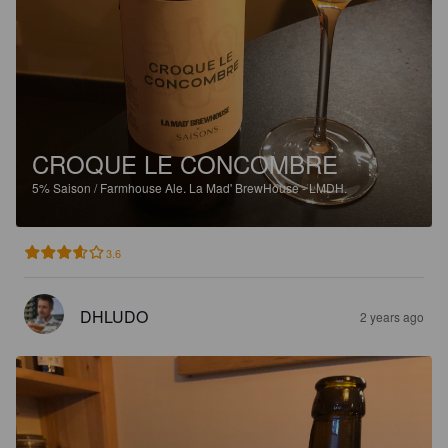
CROQUE LE CONCOMBRE
5%
Saison / Farmhouse Ale.
La Mad' BrewHouse - LMDH.
3.6
DHLUDO
2 years ago