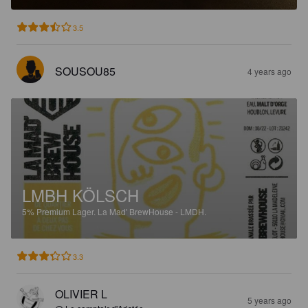
3.5
SOUSOU85
4 years ago
LMBH KÖLSCH
5%
Premium Lager.
La Mad' BrewHouse - LMDH.
3.3
OLIVIER L
5 years ago