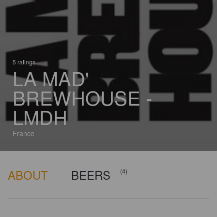
5 ratings
LA MAD'
BREWHOUSE -
LMDH
France
ABOUT
BEERS
(4)