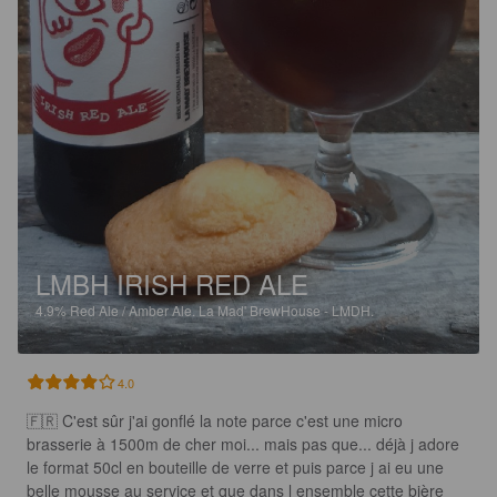
LMBH IRISH RED ALE
4.9%
Red Ale / Amber Ale.
La Mad' BrewHouse - LMDH.
4.0
🇫🇷 C'est sûr j'ai gonflé la note parce c'est une micro 
brasserie à 1500m de cher moi... mais pas que... déjà j adore 
le format 50cl en bouteille de verre et puis parce j ai eu une 
belle mousse au service et que dans l ensemble cette bière 