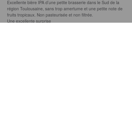
Excellente bière IPA d’une petite brasserie dans le Sud de la 
région Toulousaine, sans trop amertume et une petite note de 
fruits tropicaux. Non pasteurisée et non filtrée. 

Une excellente surprise
Discover, rate and share great beers.
COMPANY
LEGAL
GET THE APP
About
Privacy Policy
App Store
Contact
Terms of Service
Google Play
Blog
© 2026 Pint Please. All rights reserved.
Brewed with Perkele in Oulu, Finland.