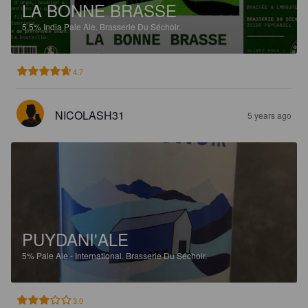
LA BONNE BRASSE
5.5%
India Pale Ale.
Brasserie Du Séchoir.
4.7
NICOLASH31
5 years ago
PUYDANI'ALE
5%
Pale Ale - International.
Brasserie Du Séchoir.
3.0