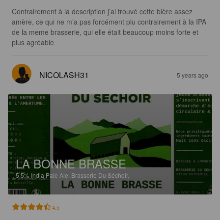
Contrairement à la description j’ai trouvé cette bière assez 
amère, ce qui ne m’a pas forcément plu contrairement à la IPA 
de la meme brasserie, qui elle était beaucoup moins forte et 
plus agréable
NICOLASH31
5 years ago
LA BONNE BRASSE
5.5%
India Pale Ale.
Brasserie Du Séchoir.
4.5