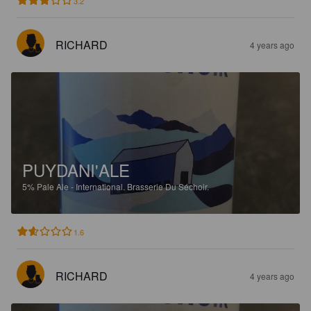
3.2
RICHARD
4 years ago
PUYDANI'ALE
5%
Pale Ale - International.
Brasserie Du Séchoir.
1.6
RICHARD
4 years ago