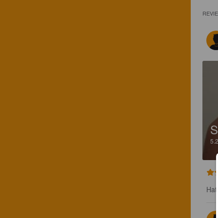
REVI
S
5.
Hat