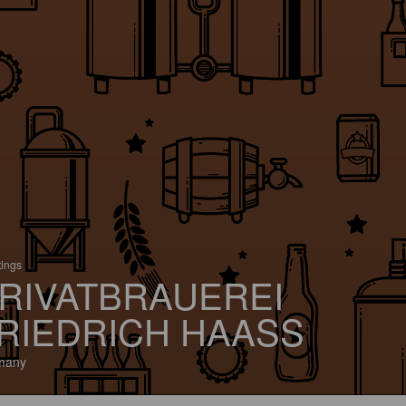
tings
RIVATBRAUEREI
RIEDRICH HAASS
many