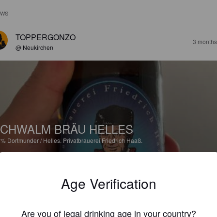
EWS
TOPPERGONZO
3 months
@ Neukirchen
CHWALM BRÄU HELLES
2%
Dortmunder / Helles.
Privatbrauerei Friedrich Haaß.
2.9
Age Verification
te einen nicht so guten Beigeschmack.
Are you of legal drinking age in your country?
TOPPERGONZO