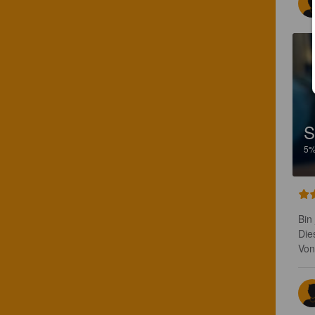
S
5
Bin 
Die
Von