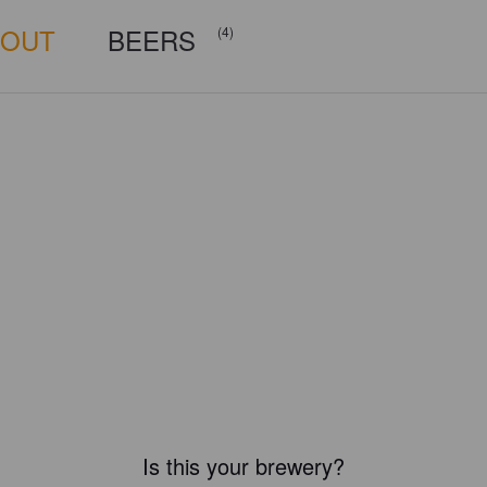
BOUT
BEERS
(4)
Is this your brewery?