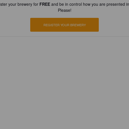
ster your brewery for
FREE
and be in control how you are presented in
Please!
REGISTER YOUR BREWERY