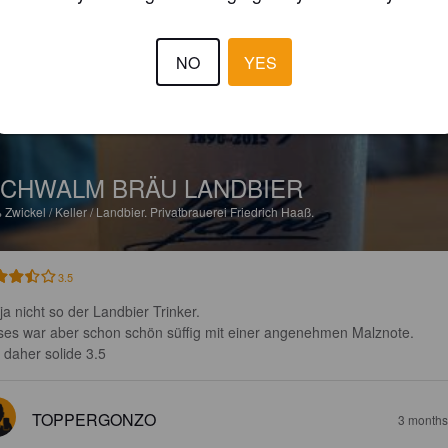
3 months
@ Neukirchen
NO
YES
CHWALM BRÄU LANDBIER
%
Zwickel / Keller / Landbier.
Privatbrauerei Friedrich Haaß.
3.5
ja nicht so der Landbier Trinker. 

ses war aber schon schön süffig mit einer angenehmen Malznote. 

 daher solide 3.5
TOPPERGONZO
3 months