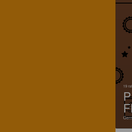
19 ra
P
F
Ger