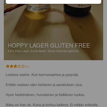
HOPPY LAGER GLUTEN FREE
4.5%
Pale Lager.
Scola Beær / Scola Azienda Agricola.
3.0
Loistava vaahto. Kuin kermavaahtoa ja pysyvää. 

Erittäin vaalean oljen keltainen ja aavistuksen utua. 

Hyvin hedelmäinen, humalainen ja Kalkkinen tuoksu. 

Maku on ihan ok. Kuiva ja kohtuu katkera. Ei mitään erikoista 