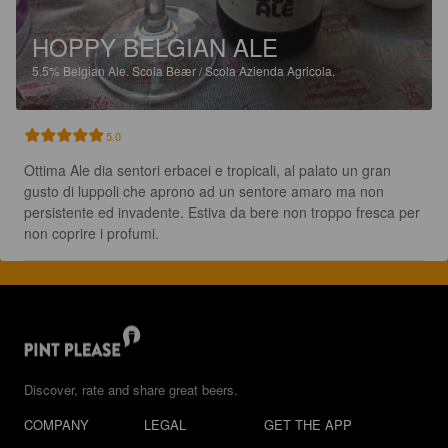
HOPPY BELGIAN ALE
5.5%
Belgian Ale.
Scola Beær / Scola Azienda Agricola.
5.0
Ottima Ale dia sentori erbacei e tropicali, al palato un gran 
gusto di luppoli che aprono ad un sentore amaro ma non 
persistente ed invadente. Estiva da bere non troppo fresca per 
non coprire i profumi.
Discover, rate and share great beers.
COMPANY
LEGAL
GET THE APP