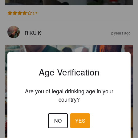
3.7
RIKU K
2 years ago
Age Verification
Are you of legal drinking age in your
country?
NO
YES