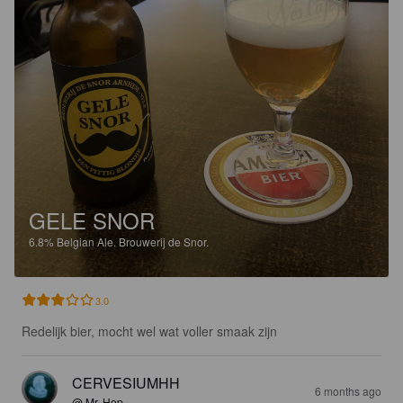
GELE SNOR
6.8%
Belgian Ale.
Brouwerij de Snor.
3.0
Redelijk bier, mocht wel wat voller smaak zijn
CERVESIUMHH
6 months ago
@ Mr. Hop