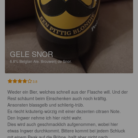
GELE SNOR
6.8%
Belgian Ale.
Brouwerij de Snor.
3.8
Wieder ein Bier, welches schnell aus der Flasche will. Und der 
Rest schäumt beim Einschenken auch noch kräftig. 

Ansonsten blassgelb und schlierig-trüb. 

Es riecht kräuterig-würzig mit einer dezenten citraen Note. 
Den Ingwer nehme ich hier nicht wahr.

Dies wird auch geschmacklich aufgenommen, wobei hier 
etwas Ingwer durchkommt. Bittere kommt bei jedem Schluck 
mit einem Peak auf die Bühne, hallt aber nicht nach.