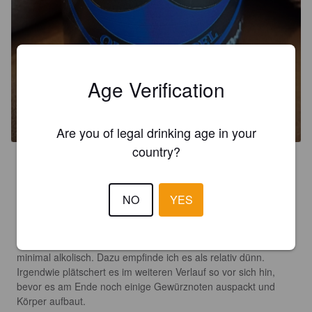
Age Verification
GESTRAFTE SNOR
9.6%
Abt / Quadrupel.
Brouwerij de Snor.
Are you of legal drinking age in your
country?
3.4
Dies Quadrupel ist tief schwarzbraun, die altweiße Blume 
flüchtig.

NO
YES
Der Geruch ist ziemlich neutral, etwas belgische Hefe und 
Alkohol mühen sich langsam aus der Deckung. 

Der Antrunk ist dann leicht malzig, deutlich (rot)beerig und 
minimal alkolisch. Dazu empfinde ich es als relativ dünn. 
Irgendwie plätschert es im weiteren Verlauf so vor sich hin, 
bevor es am Ende noch einige Gewürznoten auspackt und 
Körper aufbaut. 
