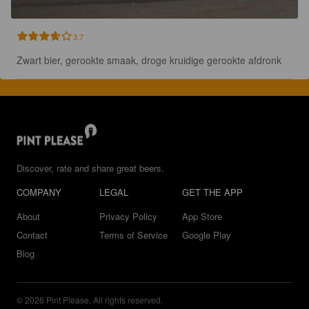
3.7
Zwart bier, gerookte smaak, droge kruidige gerookte afdronk
Discover, rate and share great beers.
COMPANY
LEGAL
GET THE APP
About
Privacy Policy
App Store
Contact
Terms of Service
Google Play
Blog
© 2026 Pint Please. All rights reserved.