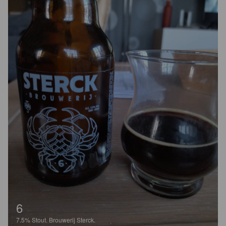
6
7.5%
Stout.
Brouwerij Sterck.