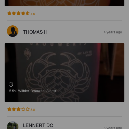
4.5
THOMAS H
4 years ago
3
5.5%
Witbier.
Brouwerij Sterck.
3.0
LENNERT DC
5 years ago