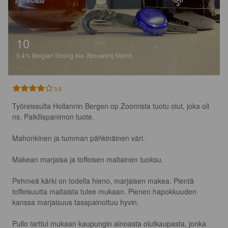
10
9.4%
Belgian Strong Ale.
Brouwerij Sterck.
3.8
Työreissulta Hollannin Bergen op Zoomista tuotu olut, joka oli 
ns. Paikllispanimon tuote. 

Mahonkinen ja tumman pähkinäinen väri. 

Makean marjaisa ja toffeisen maltainen tuoksu. 

Pehmeä kärki on todella hieno, marjaisen makea. Pientä 
toffeisuutta maltaista tulee mukaan. Pienen hapokkuuden 
kanssa marjaisuus tasapainottuu hyvin.

Pullo tarttui mukaan kaupungin ainoasta olutkaupasta, jonka 