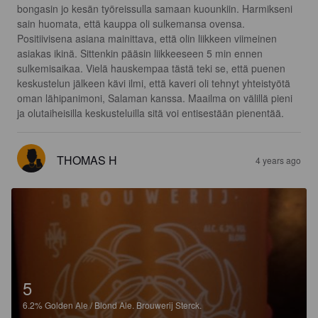
bongasin jo kesän työreissulla samaan kuounkiin. Harmikseni 
sain huomata, että kauppa oli sulkemansa ovensa. 
Positiivisena asiana mainittava, että olin liikkeen viimeinen 
asiakas ikinä. Sittenkin pääsin liikkeeseen 5 min ennen 
sulkemisaikaa. Vielä hauskempaa tästä teki se, että puenen 
keskustelun jälkeen kävi ilmi, että kaveri oli tehnyt yhteistyötä 
oman lähipanimoni, Salaman kanssa. Maailma on välillä pieni 
ja olutaiheisilla keskusteluilla sitä voi entisestään pienentää.
THOMAS H
4 years ago
5
6.2%
Golden Ale / Blond Ale.
Brouwerij Sterck.