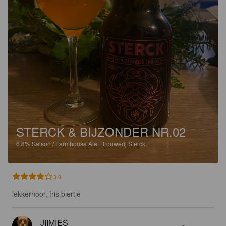
STERCK & BIJZONDER NR.02
6.8%
Saison / Farmhouse Ale.
Brouwerij Sterck.
3.8
lekkerhoor, fris biertje
JIIMIES