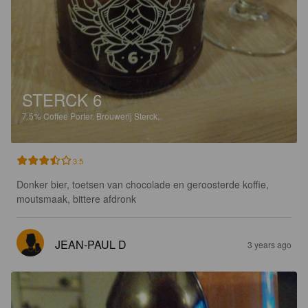
STERCK 6
7.5%
Coffee Porter.
Brouwerij Sterck.
3.5
Donker bier, toetsen van chocolade en geroosterde koffie, 
moutsmaak, bittere afdronk
JEAN-PAUL D
3 years ago