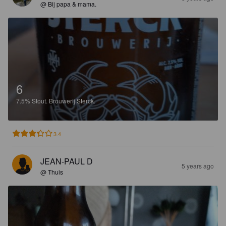
@ Bij papa & mama.
6
7.5%
Stout.
Brouwerij Sterck.
3.4
JEAN-PAUL D
5 years ago
@ Thuis