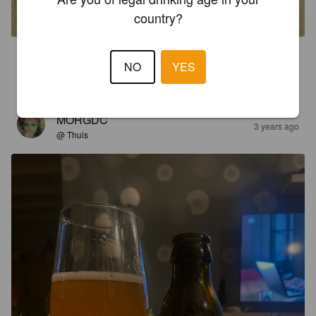
6.8%
Saison / Farmhouse Ale.
Brouwerij Sterck.
country?
3.2
NO
YES
Blond bier, fruitige zure smaak, droge afdronk
MORGDC
3 years ago
@ Thuis