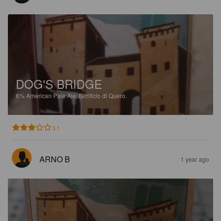
DOG'S BRIDGE
6%
American Pale Ale.
Birrificio di Quero.
3.1
ARNO B
1 year ago