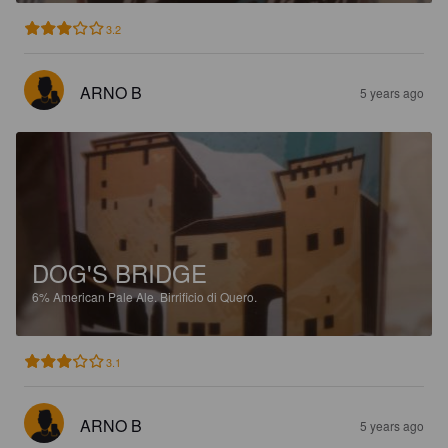
3.2
ARNO B
5 years ago
DOG'S BRIDGE
6%
American Pale Ale.
Birrificio di Quero.
3.1
ARNO B
5 years ago