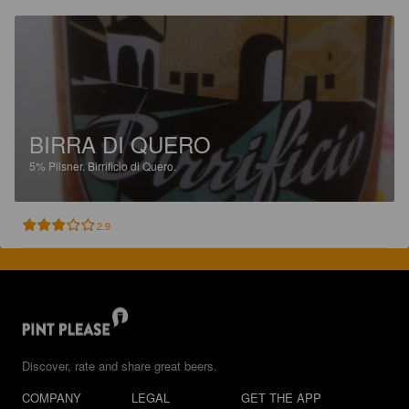
BIRRA DI QUERO
5%
Pilsner.
Birrificio di Quero.
2.9
Discover, rate and share great beers.
COMPANY
LEGAL
GET THE APP