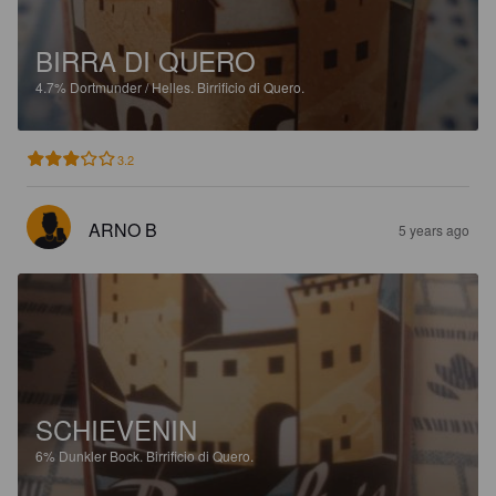
BIRRA DI QUERO
4.7%
Dortmunder / Helles.
Birrificio di Quero.
3.2
ARNO B
5 years ago
SCHIEVENIN
6%
Dunkler Bock.
Birrificio di Quero.