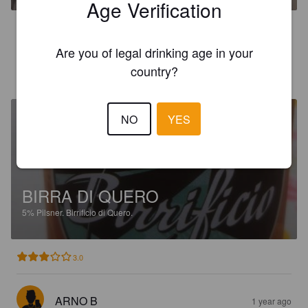
Age Verification
3.0
Are you of legal drinking age in your
country?
ALBERTO B
3 months ago
NO
YES
BIRRA DI QUERO
5%
Pilsner.
Birrificio di Quero.
3.0
ARNO B
1 year ago