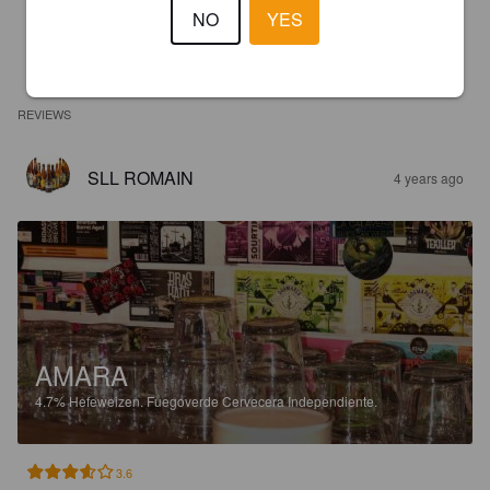
NO
YES
REVIEWS
SLL ROMAIN
4 years ago
AMARA
4.7%
Hefeweizen.
Fuegoverde Cervecera Independiente.
3.6