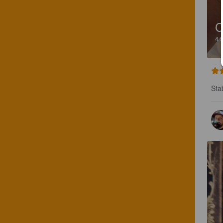
C
4.
Sta