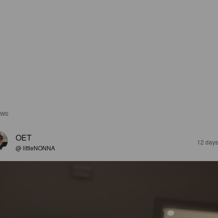
EWS
OET
12 days
@ littleNONNA