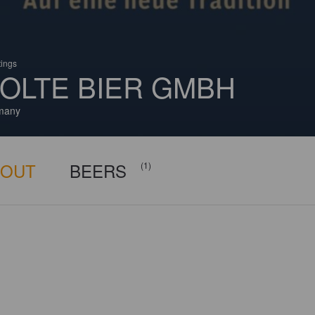
tings
OLTE BIER GMBH
many
BOUT
BEERS
(1)