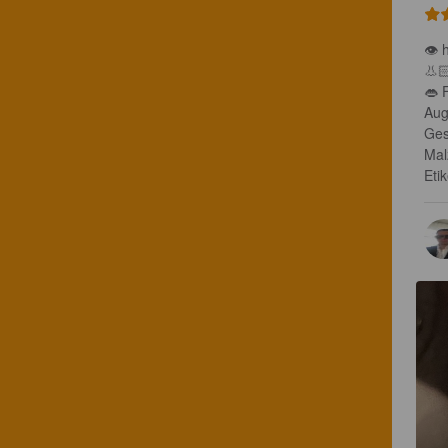
👁 
👃🏻
👄 
Auge
Ges
Mal
Eti