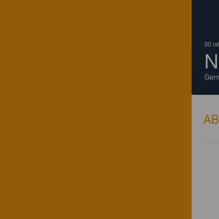
30 ra
N
Ger
A