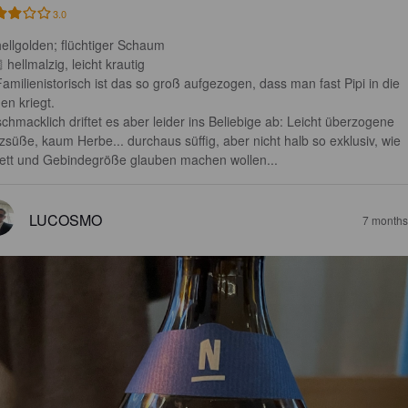
3.0
hellgolden; flüchtiger Schaum 

 hellmalzig, leicht krautig

Familienistorisch ist das so groß aufgezogen, dass man fast Pipi in die 
n kriegt.

chmacklich driftet es aber leider ins Beliebige ab: Leicht überzogene 
zsüße, kaum Herbe... durchaus süffig, aber nicht halb so exklusiv, wie 
kett und Gebindegröße glauben machen wollen...
LUCOSMO
7 months