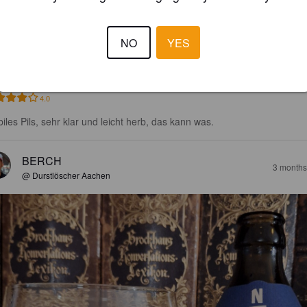
RISTALL
NO
YES
9%
Pilsner.
Nolte Bier GmbH.
4.0
biles Pils, sehr klar und leicht herb, das kann was.
BERCH
3 months
@ Durstlöscher Aachen