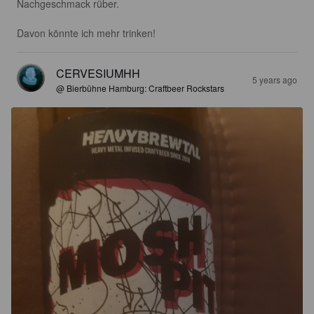
Nachgeschmack rüber.

Davon könnte ich mehr trinken!
CERVESIUMHH
5 years ago
@ Bierbühne Hamburg: Craftbeer Rockstars