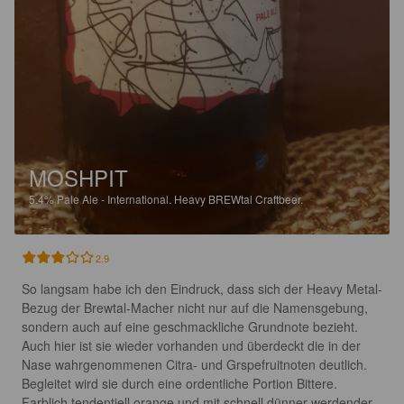
MOSHPIT
5.4%
Pale Ale - International.
Heavy BREWtal Craftbeer.
2.9
So langsam habe ich den Eindruck, dass sich der Heavy Metal-
Bezug der Brewtal-Macher nicht nur auf die Namensgebung, 
sondern auch auf eine geschmackliche Grundnote bezieht. 
Auch hier ist sie wieder vorhanden und überdeckt die in der 
Nase wahrgenommenen Citra- und Grspefruitnoten deutlich. 
Begleitet wird sie durch eine ordentliche Portion Bittere. 

Farblich tendentiell orange und mit schnell dünner werdender 