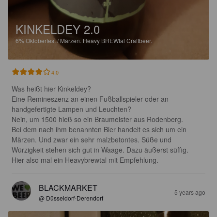
KINKELDEY 2.0
6%
Oktoberfest / Märzen.
Heavy BREWtal Craftbeer.
4.0
Was heißt hier Kinkeldey? 

Eine Remineszenz an einen Fußballspieler oder an 
handgefertigte Lampen und Leuchten?

Nein, um 1500 hieß so ein Braumeister aus Rodenberg.

Bei dem nach ihm benannten Bier handelt es sich um ein 
Märzen. Und zwar ein sehr malzbetontes. Süße und 
Würzigkeit stehen sich gut in Waage. Dazu äußerst süffig.

Hier also mal ein Heavybrewtal mit Empfehlung.
BLACKMARKET
5 years ago
@ Düsseldorf-Derendorf