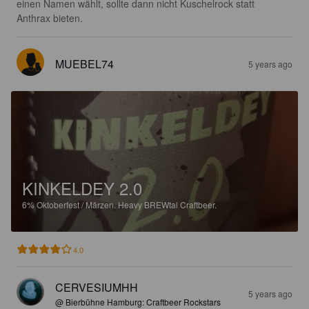
einen Namen wählt, sollte dann nicht Kuschelrock statt 
Anthrax bieten.
MUEBEL74
5 years ago
KINKELDEY 2.0
6%
Oktoberfest / Märzen.
Heavy BREWtal Craftbeer.
4.0
CERVESIUMHH
5 years ago
@ Bierbühne Hamburg: Craftbeer Rockstars