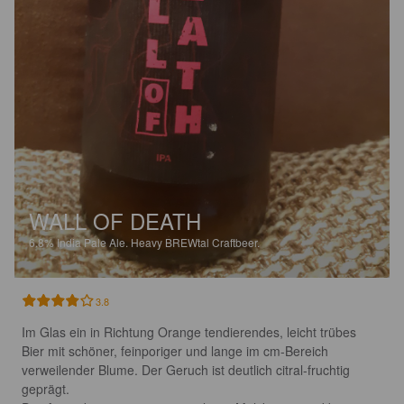
WALL OF DEATH
6.8%
India Pale Ale.
Heavy BREWtal Craftbeer.
3.8
Im Glas ein in Richtung Orange tendierendes, leicht trübes 
Bier mit schöner, feinporiger und lange im cm-Bereich 
verweilender Blume. Der Geruch ist deutlich citral-fruchtig 
geprägt. 
