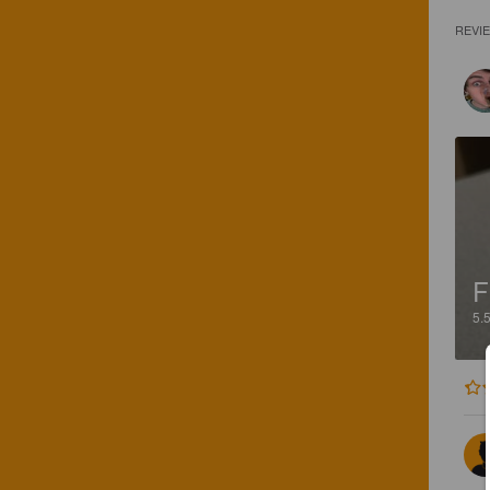
REVI
F
5.