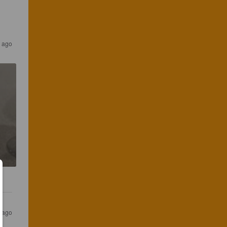
s ago
s ago