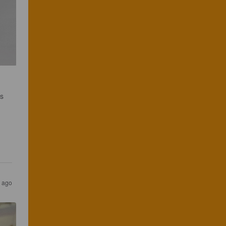
s 
s ago