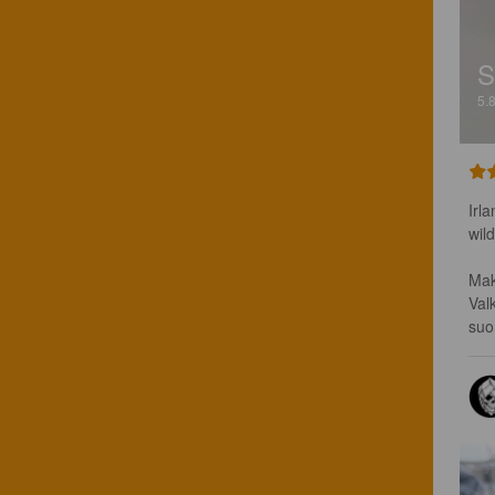
S
5.
Irla
wild
Mak
Val
suo