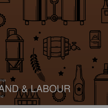
tings
AND & LABOUR
and