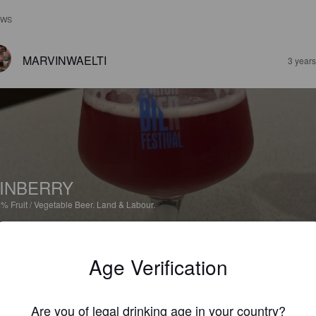
EWS
MARVINWAELTI
3 year
INBERRY
5%
Fruit / Vegetable Beer.
Land & Labour.
0.3
Age Verification
KATHI97
3 year
Are you of legal drinking age in your country?