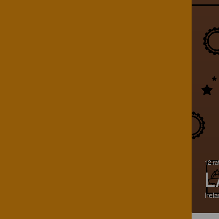
12 ra
L
Irel