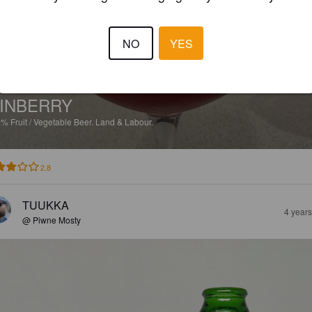
NO
YES
INBERRY
5%
Fruit / Vegetable Beer.
Land & Labour.
2.8
TUUKKA
4 year
@ Piwne Mosty