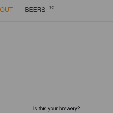
BOUT
BEERS
(10)
Is this your brewery?