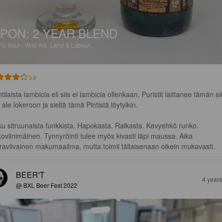
PON: 2 YEAR BLEND
8%
Sour / Wild Ale.
Land & Labour.
3.8
ntilaista lambicia eli siis ei lambicia ollenkaan. Puristit laittanee tämän sii
 ale lokeroon ja sieltä tämä Pintistä löytyikin.

u sitruunaista funkkista. Hapokasta. Raikasta. Kevyehkö runko. 
koviinimäinen. Tynnyröinti tulee myös kivasti läpi maussa. Aika 
raviivainen makumaailma, mutta toimii tällaisenaan oikein mukavasti.
BEER'T
4 year
@ BXL Beer Fest 2022