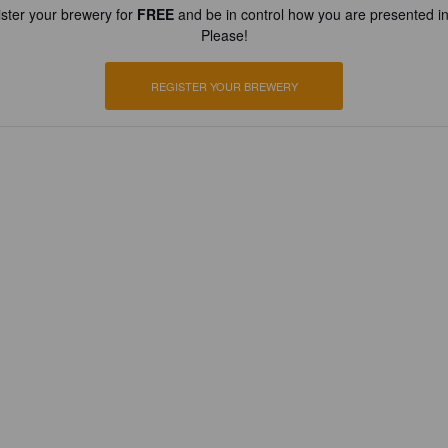
ster your brewery for
FREE
and be in control how you are presented in
Please!
REGISTER YOUR BREWERY