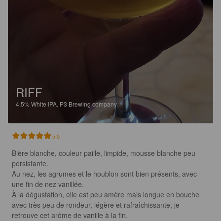
RIFF
4.5%
White IPA.
P3 Brewing company.
5.0
Bière blanche, couleur paille, limpide, mousse blanche peu 
persistante. 

Au nez, les agrumes et le houblon sont bien présents, avec 
une fin de nez vanillée. 

À la dégustation, elle est peu amère mais longue en bouche 
avec très peu de rondeur, légère et rafraîchissante, je 
retrouve cet arôme de vanille à la fin. 
