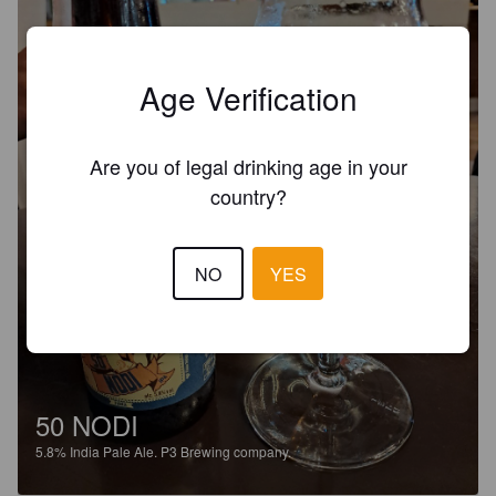
Age Verification
Are you of legal drinking age in your
country?
NO
YES
50 NODI
5.8%
India Pale Ale.
P3 Brewing company.