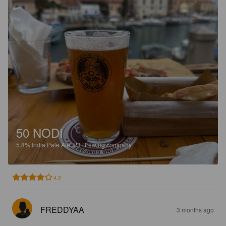
50 NODI
5.8%
India Pale Ale.
P3 Brewing company.
4.2
FREDDYAA
3 months ago