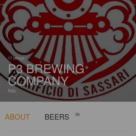
17 ratings
P3 BREWING
COMPANY
Italy
ABOUT
BEERS
(8)