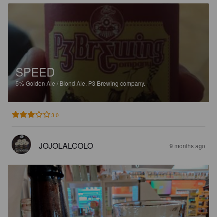
SPEED
5%
Golden Ale / Blond Ale.
P3 Brewing company.
3.0
JOJOLALCOLO
9 months ago