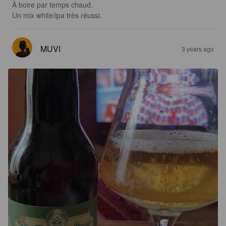
À boire par temps chaud. 

Un mix white/ipa très réussi.
MUVI
3 years ago