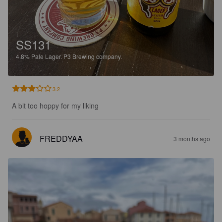
SS131
4.8%
Pale Lager.
P3 Brewing company.
3.2
A bit too hoppy for my liking
FREDDYAA
3 months ago