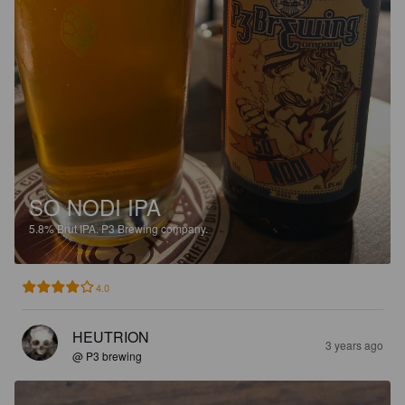
SO NODI IPA
5.8%
Brut IPA.
P3 Brewing company.
4.0
HEUTRION
3 years ago
@ P3 brewing