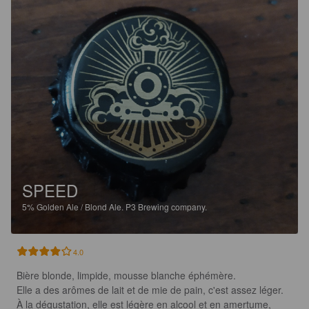
SPEED
5%
Golden Ale / Blond Ale.
P3 Brewing company.
4.0
Bière blonde, limpide, mousse blanche éphémère. 

Elle a des arômes de lait et de mie de pain, c'est assez léger. 

À la dégustation, elle est légère en alcool et en amertume, 