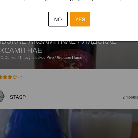
NO
YES
IDSKAE AKSAMITNAE / ЛИДСКAE
КСАМІТНАЕ
8%
Dunkel / Tmavý.
Lidskoe Pivo / Лидское Пиво.
4.0
STASP
2 months