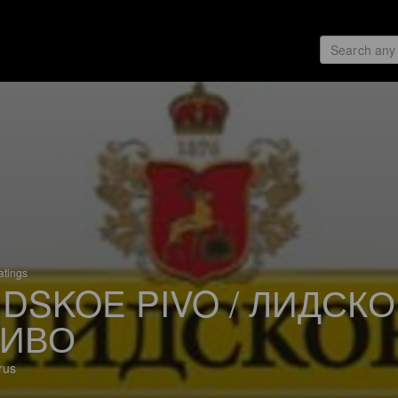
atings
IDSKOE PIVO / ЛИДСК
ИВО
rus