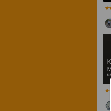
K
М
5.