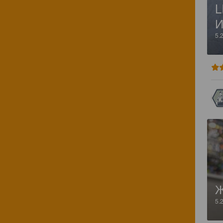
L
5.
5.