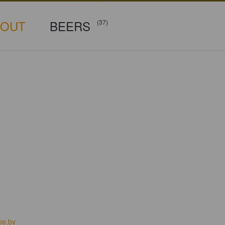
BOUT
BEERS
(37)
oe.by