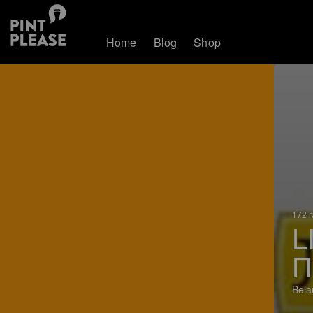
Home
Blog
Shop
172 r
L
П
Bela