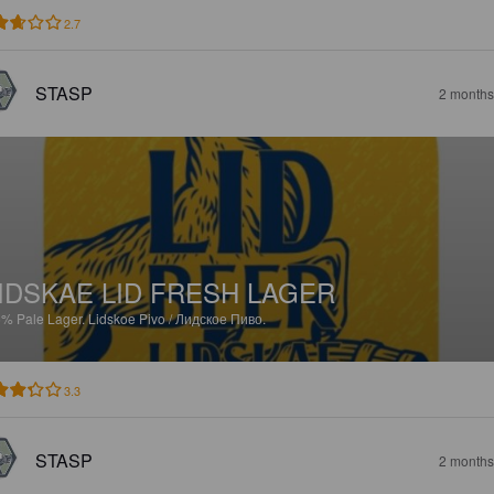
2.7
STASP
2 months
IDSKAE LID FRESH LAGER
5%
Pale Lager.
Lidskoe Pivo / Лидское Пиво.
3.3
STASP
2 months