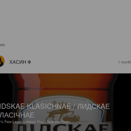
EWS
ХАСИН Ф
1 month
IDSKAE KLASICHNAE / ЛИДСКAЕ
ЛАСІЧНАЕ
2%
Pale Lager.
Lidskoe Pivo / Лидское Пиво.