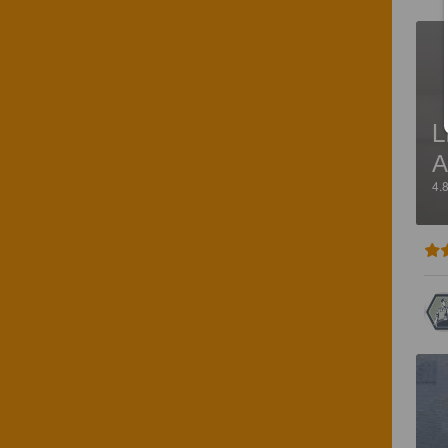
L
А
4.