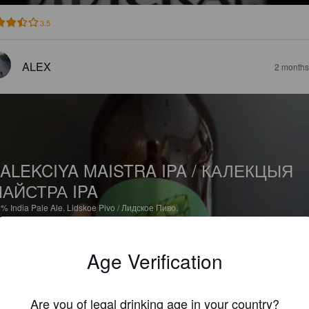
3.5
ALEX
2 months
ALEKCIYA MAISTRA IPA / КАЛЕКЦЫЯ
АЙСТРА IPA
5%
India Pale Ale.
Lidskoe Pivo / Лидское Пиво.
3.0
Age Verification
STASP
2 months
Are you of legal drinking age in your country?