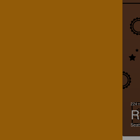
224 r
R
Seat