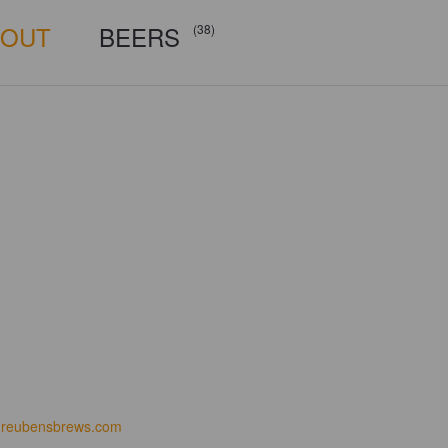
BOUT
BEERS
(38)
reubensbrews.com