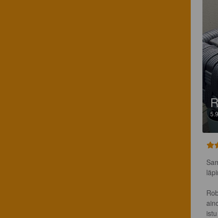
R
5.
Sam
läp
Rob
ain
istu