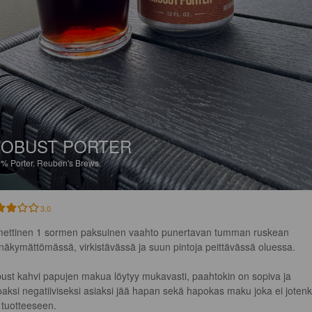
OBUST PORTER
9%
Porter.
Reuben's Brews.
3.0
ettinen 1 sormen paksuinen vaahto punertavan tumman ruskean 
inäkymättömässä, virkistävässä ja suun pintoja peittävässä oluessa.

ust kahvi papujen makua löytyy mukavasti, paahtokin on sopiva ja 
oaksi negatiiviseksi asiaksi jää hapan sekä hapokas maku joka ei jotenk
 tuotteeseen.
