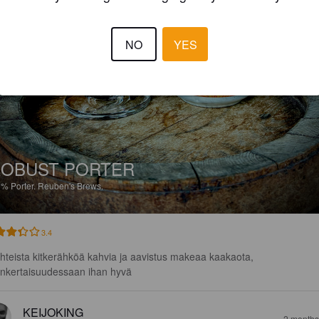
NO
YES
OBUST PORTER
9%
Porter.
Reuben's Brews.
3.4
hteista kitkerähköä kahvia ja aavistus makeaa kaakaota, 
inkertaisuudessaan ihan hyvä
KEIJOKING
2 months