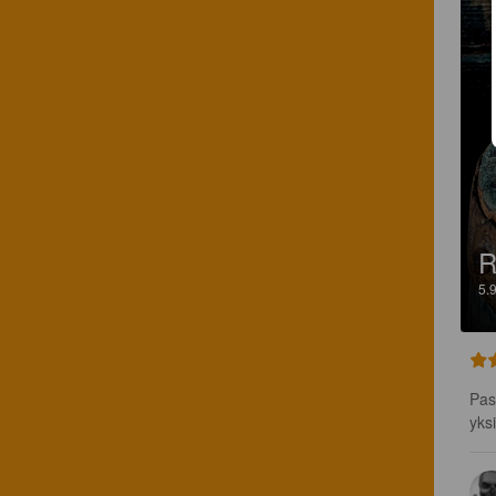
R
5.
Pas
yks