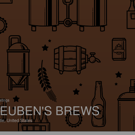
atings
EUBEN'S BREWS
tle, United States