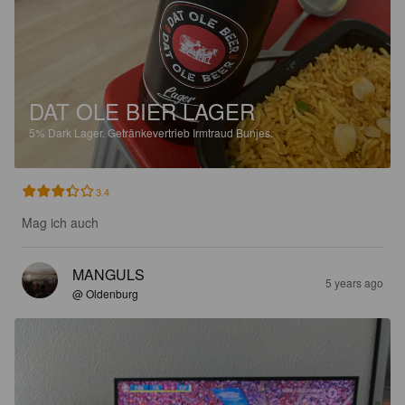
DAT OLE BIER LAGER
5%
Dark Lager.
Getränkevertrieb Irmtraud Bunjes.
3.4
Mag ich auch
MANGULS
5 years ago
@ Oldenburg