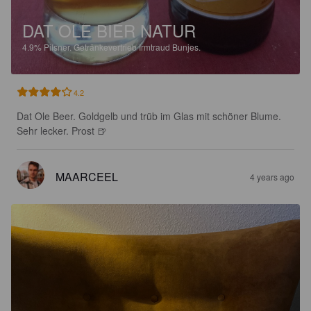
DAT OLE BIER NATUR
4.9%
Pilsner.
Getränkevertrieb Irmtraud Bunjes.
4.2
Dat Ole Beer. Goldgelb und trüb im Glas mit schöner Blume. 
Sehr lecker. Prost 🍺
MAARCEEL
4 years ago