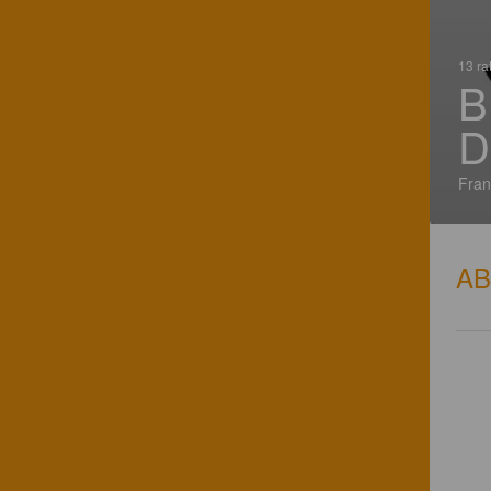
13 ra
B
D
Fran
A