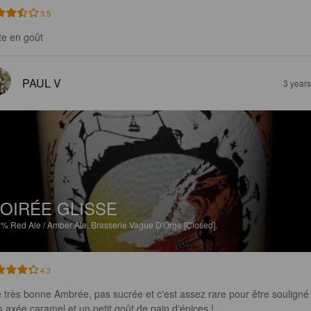
3.5
te en goût
PAUL V
3 year
OIRÉE GLISSE
1%
Red Ale / Amber Ale.
Brasserie Vague D'Orge [Closed].
4.3
 très bonne Ambrée, pas sucrée et c'est assez rare pour être souligné 
s axée caramel et un petit goût de pain d'épices !