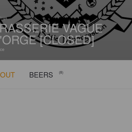
tings
RASSERIE VAGUE
'ORGE [CLOSED]
ce
BOUT
BEERS
(8)