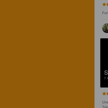
For
S
7.
Une
Trè