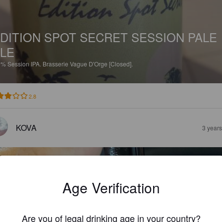
DITION SPOT SECRET SESSION PALE
LE
9%
Session IPA.
Brasserie Vague D'Orge [Closed].
2.8
KOVA
3 year
Age Verification
Are you of legal drinking age in your country?