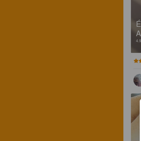
É
A
4.