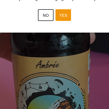
NO
YES