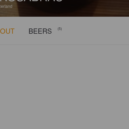
zerland
BOUT
BEERS
(5)