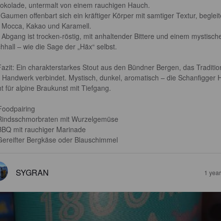
okolade, untermalt von einem rauchigen Hauch.

Gaumen offenbart sich ein kräftiger Körper mit samtiger Textur, begleit
 Mocca, Kakao und Karamell.

 Abgang ist trocken-röstig, mit anhaltender Bittere und einem mystisch
hhall – wie die Sage der „Häx“ selbst.

Fazit: Ein charakterstarkes Stout aus den Bündner Bergen, das Traditio
 Handwerk verbindet. Mystisch, dunkel, aromatisch – die Schanfigger 
ht für alpine Braukunst mit Tiefgang.

Foodpairing

Rindsschmorbraten mit Wurzelgemüse

BBQ mit rauchiger Marinade

Gereifter Bergkäse oder Blauschimmel
SYGRAN
1 yea