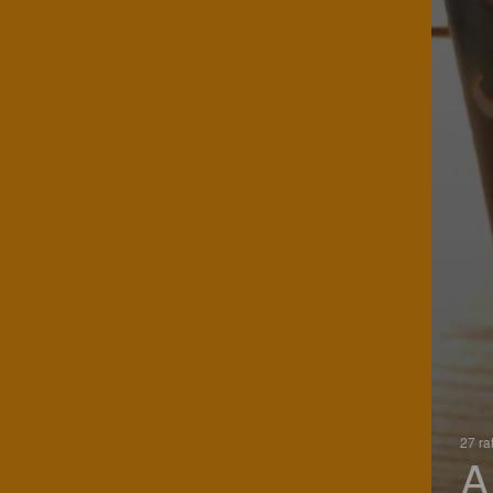
27 ra
A