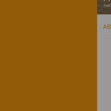
Swit
A