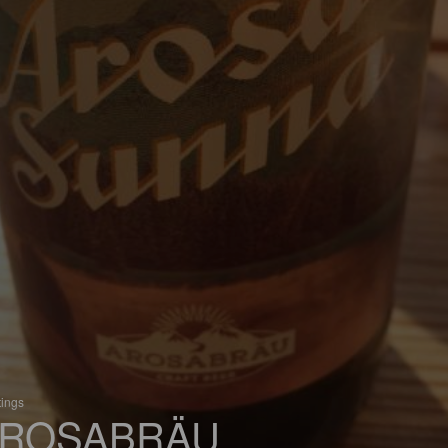
tings
ROSABRÄU