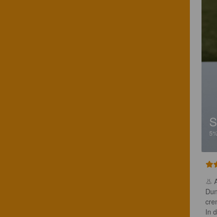
S
5
👃 
Dun
cre
In 