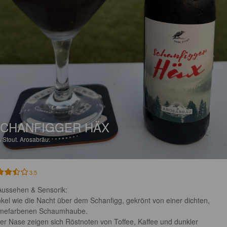
CHANFIGGER HÄX
%
Stout.
Arosabräu.
3.5
Aussehen & Sensorik:

kel wie die Nacht über dem Schanfigg, gekrönt von einer dichten, 
mefarbenen Schaumhaube.

der Nase zeigen sich Röstnoten von Toffee, Kaffee und dunkler 