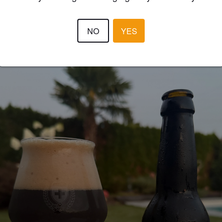
BEERROCKS
10 months
@ Arosabräu
NO
YES