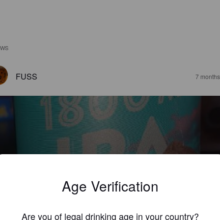
EWS
FUSS
7 months
800M
%
India Pale Ale.
Arosabräu.
Age Verification
4.2
Are you of legal drinking age in your country?