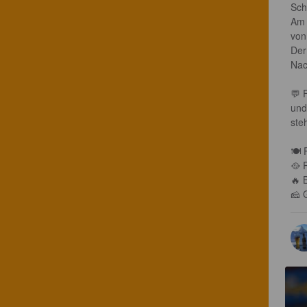
Sch
Am 
von
Der
Nac
💬 
und
ste
🍽 
🥘 
🔥 
🧀 