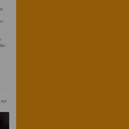
et 
en 
n 
Häx 
r ago