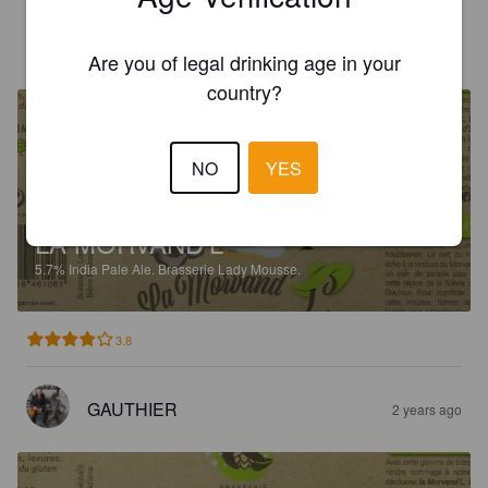
AURÉLM
2 years ago
Are you of legal drinking age in your
country?
NO
YES
LA MORVAND'L
5.7%
India Pale Ale.
Brasserie Lady Mousse.
3.8
GAUTHIER
2 years ago