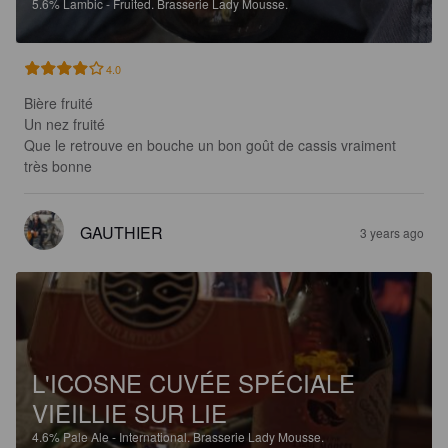
5.6%
Lambic - Fruited.
Brasserie Lady Mousse.
4.0
Bière fruité

Un nez fruité

Que le retrouve en bouche un bon goût de cassis vraiment 
très bonne
GAUTHIER
3 years ago
L'ICOSNE CUVÉE SPÉCIALE
VIEILLIE SUR LIE
4.6%
Pale Ale - International.
Brasserie Lady Mousse.