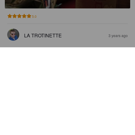
5.0
LA TROTINETTE
3 years ago
L ME BOTTE
4.3%
Red Ale / Amber Ale.
Brasserie Lady Mousse.
3.5