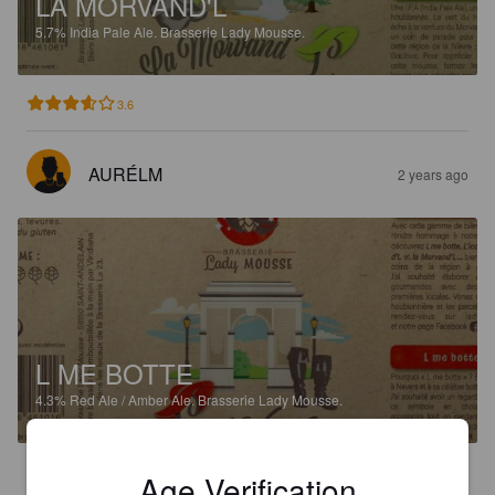
LA MORVAND'L
5.7%
India Pale Ale.
Brasserie Lady Mousse.
3.6
AURÉLM
2 years ago
L ME BOTTE
4.3%
Red Ale / Amber Ale.
Brasserie Lady Mousse.
3.1
Age Verification