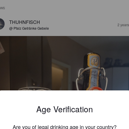
EWS
THUHNFISCH
2 year
@ Pfalz Getränke Gebele
Age Verification
Are you of legal drinking age in your country?