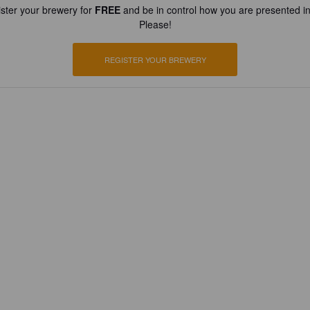
ster your brewery for
FREE
and be in control how you are presented in
Please!
REGISTER YOUR BREWERY