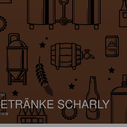
ings
ETRÄNKE SCHARLY
many