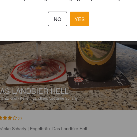
NO
YES
AS LANDBIER HELL
9%
Zwickel / Keller / Landbier.
Getränke Scharly.
3.7
ränke Scharly | Engelbräu  Das Landbier Hell
