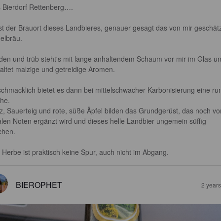
 Bierdorf Rettenberg….

st der Brauort dieses Landbieres, genauer gesagt das von mir geschätz
elbräu.

den und trüb steht's mit lange anhaltendem Schaum vor mir im Glas un
faltet malzige und getreidige Aromen.

chmacklich bietet es dann bei mittelschwacher Karbonisierung eine ru
he.

z, Sauerteig und rote, süße Äpfel bilden das Grundgerüst, das noch vo
ralen Noten ergänzt wird und dieses helle Landbier ungemein süffig 
hen.

 Herbe ist praktisch keine Spur, auch nicht im Abgang.
BIEROPHET
2 year