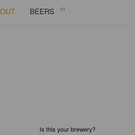
BOUT
BEERS
(1)
Is this your brewery?