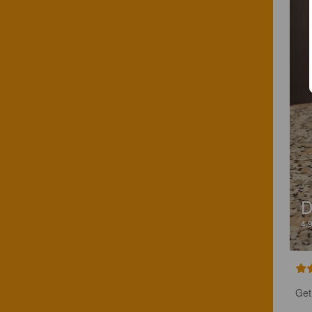
D
4.
Get