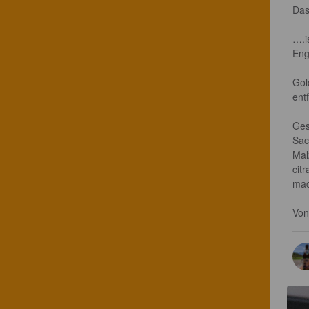
Das
….i
Eng
Gol
ent
Ges
Sac
Mal
cit
mac
Von