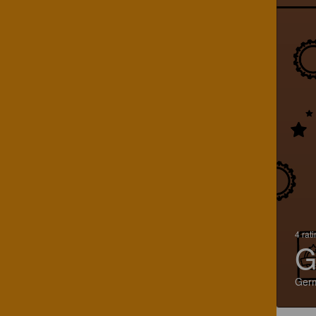
4 rat
G
Ger