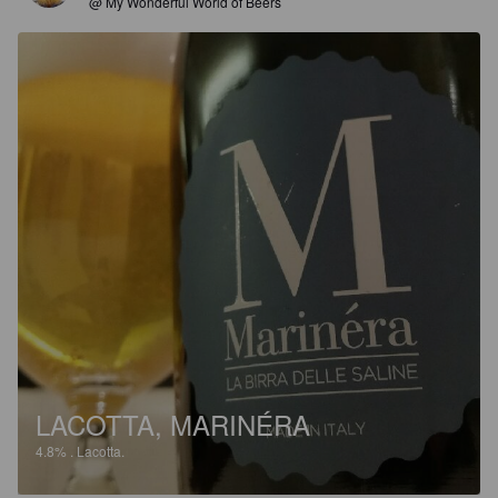
@ My Wonderful World of Beers
LACOTTA, MARINÉRA
4.8%
.
Lacotta.