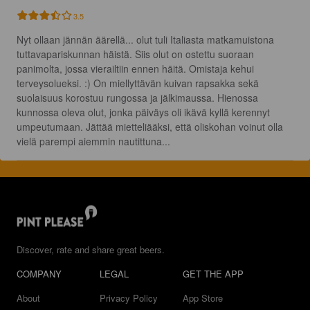
3.5
Nyt ollaan jännän äärellä... olut tuli Italiasta matkamuistona 
tuttavapariskunnan häistä. Siis olut on ostettu suoraan 
panimolta, jossa vierailtiin ennen häitä. Omistaja kehui 
terveysolueksi. :) On miellyttävän kuivan rapsakka sekä 
suolaisuus korostuu rungossa ja jälkimaussa. Hienossa 
kunnossa oleva olut, jonka päiväys oli ikävä kyllä kerennyt 
umpeutumaan. Jättää mietteliääksi, että oliskohan voinut olla 
vielä parempi aiemmin nautittuna...
Discover, rate and share great beers.
COMPANY
LEGAL
GET THE APP
About
Privacy Policy
App Store