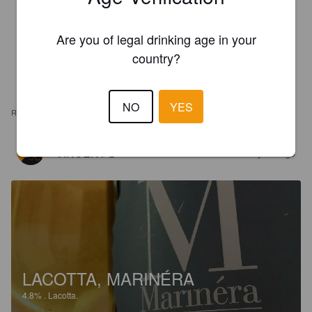
Are you of legal drinking age in your
country?
NO
YES
REVIEWS
VINCENT D
6 years ago
LACOTTA, MARINÉRA
4.8%
.
Lacotta.