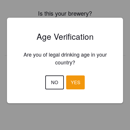
Is this your brewery?
Register your brewery for
FREE
and be in control how you are
presented in Pint Please!
Age Verification
REGISTER YOUR BREWERY
Are you of legal drinking age in your
country?
NO
YES