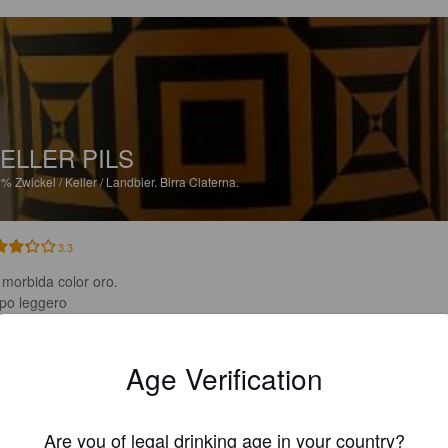
ELLER PILS
9%
Zwickel / Keller / Landbier.
Birra Claterna.
3.3
 morbida color oro.

po leggero

iuma a piccole bolle poco persistente.

tori di cereali appena accennati

palato é ben maltata, con finale lievemente amaro
Age Verification
TAYLORSAPPHIRE
4 months
Are you of legal drinking age in your country?