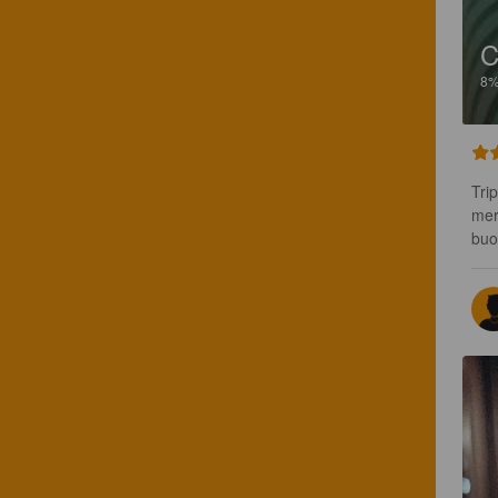
C
8
Tri
mer
buo