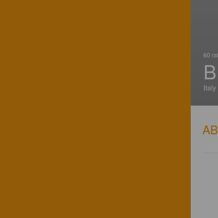
60 ra
B
Italy
A