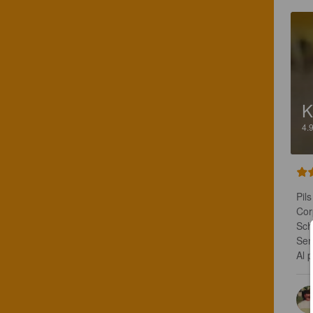
K
4.
Pils
Cor
Sch
Sen
Al 