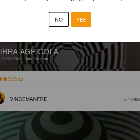
NO
YES
IRRA AGRICOLA
%
Coffee Stout.
Birra Claterna.
3.3
VINCEMANFRE
9 months