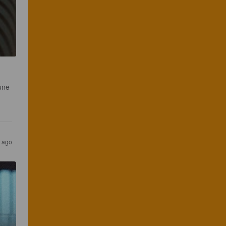
une 
 
 ago