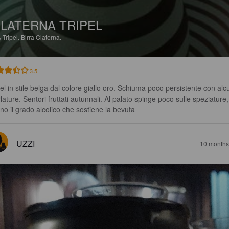
LATERNA TRIPEL
%
Tripel.
Birra Claterna.
3.5
pel in stile belga dal colore giallo oro. Schiuma poco persistente con alc
lature. Sentori fruttati autunnali. Al palato spinge poco sulle speziature,
no il grado alcolico che sostiene la bevuta
UZZI
10 months