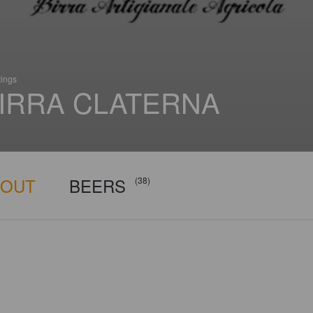
tings
IRRA CLATERNA
BOUT
BEERS
(38)