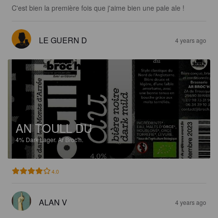
C'est bien la première fois que j'aime bien une pale ale !
LE GUERN D
4 years ago
AN TOULL DU
4%
Dark Lager.
Ar Broc'h.
4.0
ALAN V
4 years ago