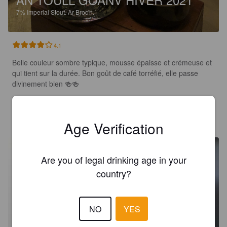
7%
Imperial Stout.
Ar Broc'h.
4.1
Belle couleur sombre typique, mousse épaisse et crémeuse et 
qui tient sur la durée. Bon goût de café torréfié, elle passe 
divinement bien 🍻🍻
PEDROFACTORY
3 years ago
Age Verification
Are you of legal drinking age in your
country?
NO
YES