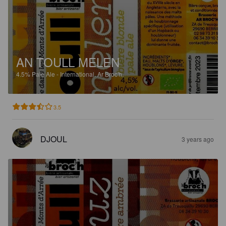
AN TOULL MELEN
4.5%
Pale Ale - International.
Ar Broc'h.
3.5
DJOUL
3 years ago