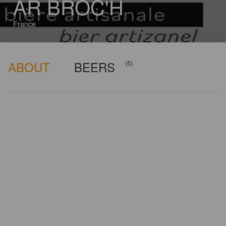
AR BROC'H
France
ABOUT
BEERS
(5)