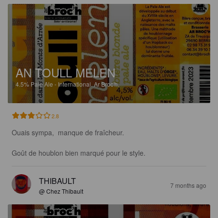
AN TOULL MELEN
4.5%
Pale Ale - International.
Ar Broc'h.
2.8
Ouais sympa,  manque de fraîcheur. 

Goût de houblon bien marqué pour le style.
THIBAULT
7 months ago
@ Chez Thibault