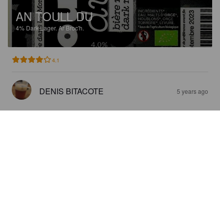
AN TOULL DU
4%
Dark Lager.
Ar Broc'h.
4.1
DENIS BITACOTE
5 years ago