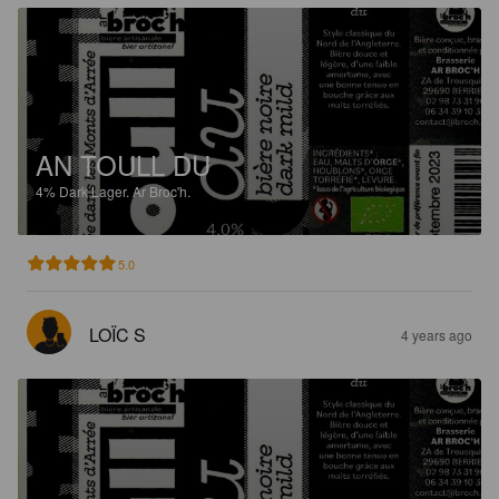
AN TOULL DU
4%
Dark Lager.
Ar Broc'h.
5.0
LOÏC S
4 years ago