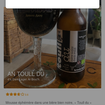
AN TOULL DU
4%
Dark Lager.
Ar Broc'h.
3.6
Mousse éphémère dans une bière bien noire, « Toull du » 