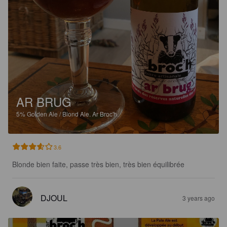
AR BRUG
5%
Golden Ale / Blond Ale.
Ar Broc'h.
3.6
Blonde bien faite, passe très bien, très bien équilibrée
DJOUL
3 years ago