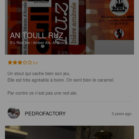
AN TOULL RUZ
5%
Red Ale / Amber Ale.
Ar Broc'h.
3.0
Un stout qui cache bien son jeu.

Elle est très agréable à boire. On sent bien le caramel. 

Par contre ce n’est pas une red ale.
PEDROFACTORY
3 years ago