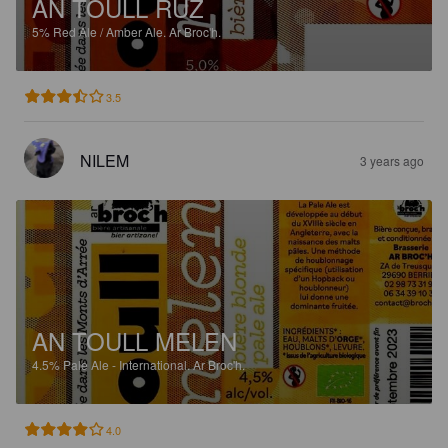
AN TOULL RUZ
5%
Red Ale / Amber Ale.
Ar Broc'h.
3.5
NILEM
3 years ago
AN TOULL MELEN
4.5%
Pale Ale - International.
Ar Broc'h.
4.0