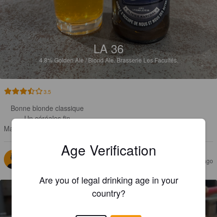
LA 36
4.8%
Golden Ale / Blond Ale.
Brasserie Les Facultés.
3.5
Bonne blonde classique 

Un céréales fin 

Manque un peu de mousse !
Age Verification
SAMOHTRANEM
9 months ago
Are you of legal drinking age in your
country?