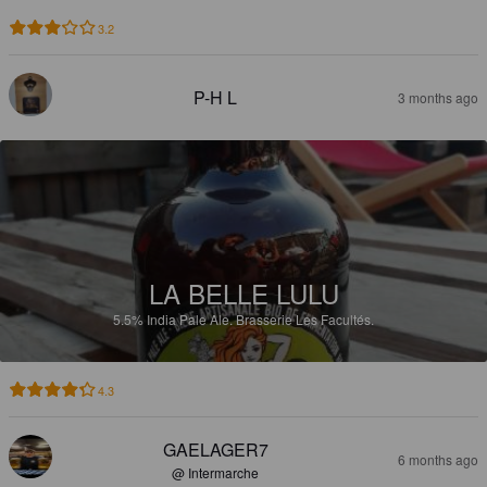
3.2
P-H L
3 months ago
LA BELLE LULU
5.5%
India Pale Ale.
Brasserie Les Facultés.
4.3
GAELAGER7
6 months ago
@ Intermarche