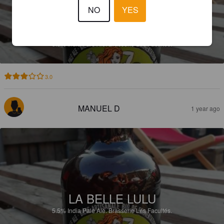
NO
YES
LA BELLE LULU
5.5%
India Pale Ale.
Brasserie Les Facultés.
3.0
MANUEL D
1 year ago
LA BELLE LULU
5.5%
India Pale Ale.
Brasserie Les Facultés.