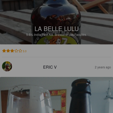
LA BELLE LULU
5.5%
India Pale Ale.
Brasserie Les Facultés.
3.0
ERIC V
2 years ago