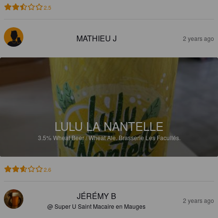
2.5
MATHIEU J
2 years ago
LULU LA NANTELLE
3.5%
Wheat Beer / Wheat Ale.
Brasserie Les Facultés.
2.6
JÉRÉMY B
2 years ago
@ Super U Saint Macaire en Mauges