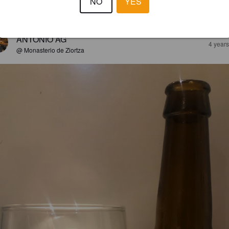
NO
YES
EWS
ANTONIO AG
4 year
@ Monasterio de Ziortza