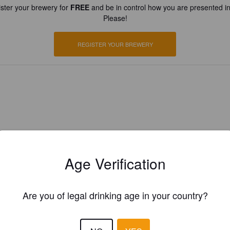
ster your brewery for
FREE
and be in control how you are presented in
Please!
REGISTER YOUR BREWERY
Age Verification
Are you of legal drinking age in your country?