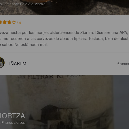
5%
American Pale Ale.
ziortza.
3.6
veza hecha por los monjes cistercienses de Ziortza. Dice ser una APA,
o me recuerda a las cervezas de abadía típicas. Tostada, bien de alcoh
e sabor. No está nada mal.
IÑAKI M
6 year
IORTZA
%
Pilsner.
ziortza.