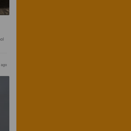
 
ol 
s ago