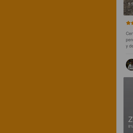
5.
Cer
per
y d
Z
8