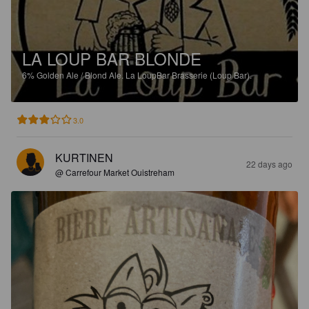
LA LOUP BAR BLONDE
6%
Golden Ale / Blond Ale.
La LoupBar Brasserie (Loup Bar).
3.0
KURTINEN
22 days ago
@ Carrefour Market Ouistreham