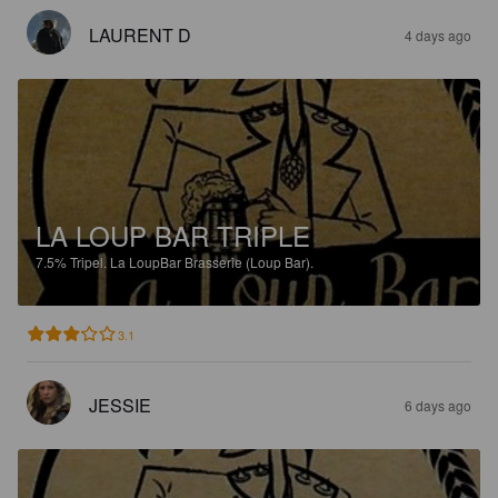
LAURENT D
4 days ago
LA LOUP BAR TRIPLE
7.5%
Tripel.
La LoupBar Brasserie (Loup Bar).
3.1
JESSIE
6 days ago