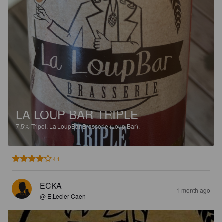
LA LOUP BAR TRIPLE
7.5%
Tripel.
La LoupBar Brasserie (Loup Bar).
4.1
ECKA
1 month ago
@ E.Lecler Caen