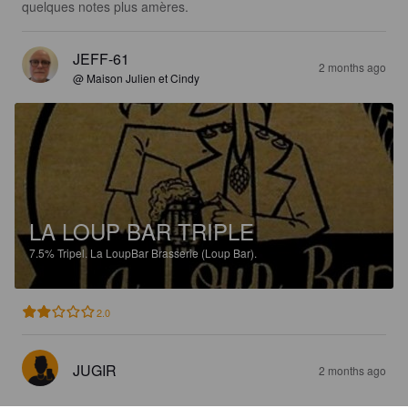
quelques notes plus amères.
JEFF-61
2 months ago
@ Maison Julien et Cindy
LA LOUP BAR TRIPLE
7.5%
Tripel.
La LoupBar Brasserie (Loup Bar).
2.0
JUGIR
2 months ago