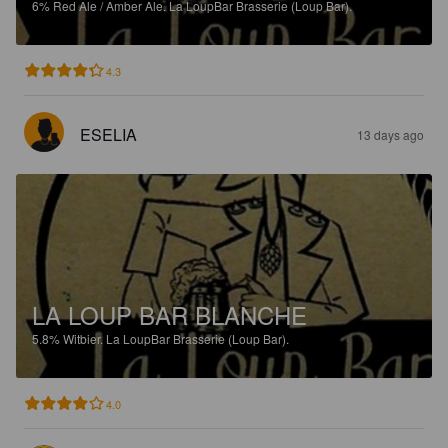
6%
Red Ale / Amber Ale.
La LoupBar Brasserie (Loup Bar).
4.3
ESELIA
13 days ago
LA LOUP BAR BLANCHE
5.8%
Witbier.
La LoupBar Brasserie (Loup Bar).
4.0