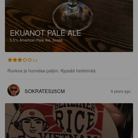
EKUANOT PALE ALE
5.5%
American Pale Ale.
Sesks.
3.2
Runkoa ja humalaa paljon. Kypsää hedelmää.
SOKRATES25CM
6 years ago