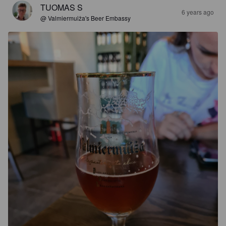
TUOMAS S
6 years ago
@ Valmiermuiža's Beer Embassy