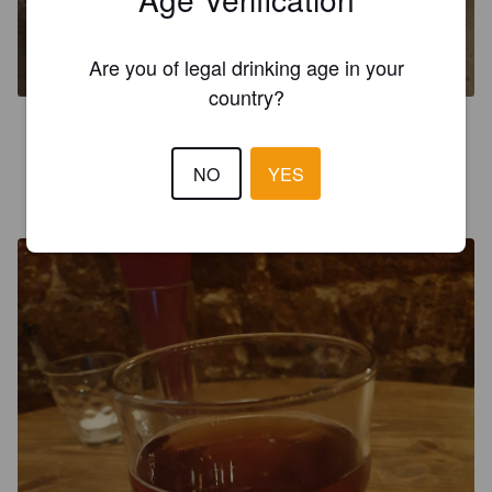
EKUANOT PALE ALE
5.5%
American Pale Ale.
Sesks.
Are you of legal drinking age in your
country?
3.5
NO
YES
TOMMI M
6 years ago
@ Folkklubs ALA Bagrabs