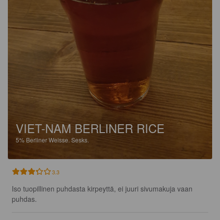
VIET-NAM BERLINER RICE
5%
Berliner Weisse.
Sesks.
3.3
Iso tuopillinen puhdasta kirpeyttä, ei juuri sivumakuja vaan 
puhdas.