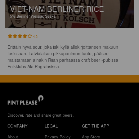
VIET-NAM BERLINER RICE
5%
Berliner Weisse.
Sesks.
4.2
Erittäin hyvä sour, joka iski kyllä allekirjoittaneen makuun 
tosissaan. Latvialaisen pikkupanimon tuote, pääsee 
maistamaan ainakin Riian parhaassa craft beer -pubissa 
Folkklubs Ala Pagrabsissa.
Discover, rate and share great beers.
COMPANY
LEGAL
GET THE APP
About
Privacy Policy
App Store