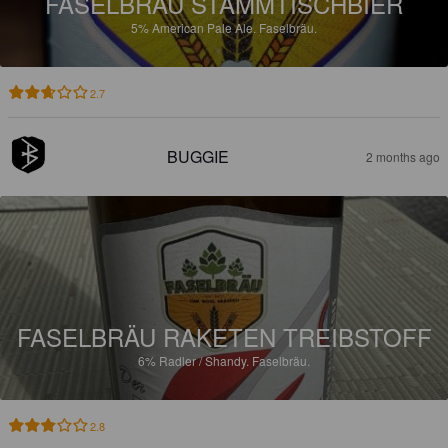
FASELBRÄU STAMMTISCHBIER
5%
American Pale Ale.
Faselbräu.
2.7
BUGGIE
2 months ago
FASELBRÄU RAKETEN TREIBSTOFF
6%
Radler / Shandy.
Faselbräu.
2.8