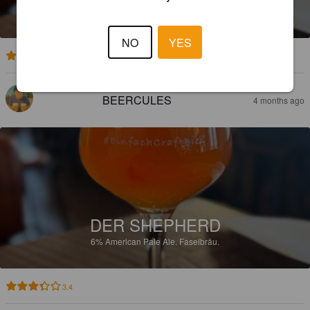
6%
American Pale Ale.
Faselbräu.
NO
YES
3.7
BEERCULES
4 months ago
DER SHEPHERD
6%
American Pale Ale.
Faselbräu.
3.4