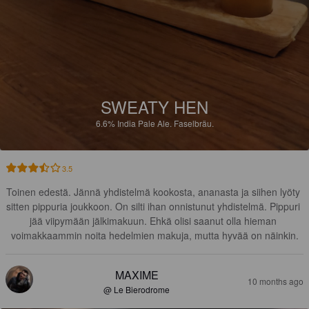
SWEATY HEN
6.6%
India Pale Ale.
Faselbräu.
3.5
Toinen edestä. Jännä yhdistelmä kookosta, ananasta ja siihen lyöty 
sitten pippuria joukkoon. On silti ihan onnistunut yhdistelmä. Pippuri 
jää viipymään jälkimakuun. Ehkä olisi saanut olla hieman 
voimakkaammin noita hedelmien makuja, mutta hyvää on näinkin.
MAXIME
10 months ago
@ Le Bierodrome