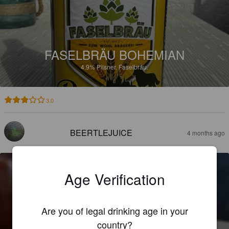
FASELBRÄU BOHEMIAN
4.9%
Pilsner.
Faselbräu.
3.0
BEERTLEJUICE
4 months ago
Age Verification
Are you of legal drinking age in your
DER SHEPHERD
country?