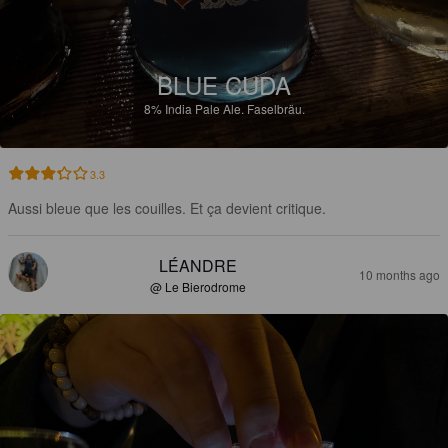
BLUE CUDA
8%
India Pale Ale.
Faselbräu.
3.3
Aussi bleue que les couilles. Et ça devient critique.
LÉANDRE
10 months ago
@ Le Bierodrome