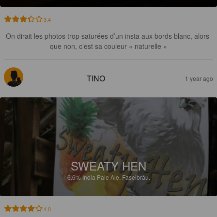
3.4
On dirait les photos trop saturées d’un insta aux bords blanc, alors 
que non, c’est sa couleur « naturelle »
TINO
1 year ago
SWEATY HEN
6.6%
India Pale Ale.
Faselbräu.
4.0