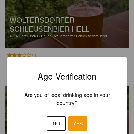
WOLTERSDORFER
SCHLEUSENBIER HELL
4.6%
Dortmunder / Helles.
Woltersdorfer Schleusenbrauerei.
3.1
Age Verification
BIERKEHLCHEN
1 year ago
Are you of legal drinking age in your
country?
WOLTERSDORFER
NO
YES
SCHLEUSENBIER HELL