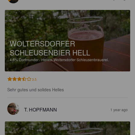
WOLTERSDORFER
SCHLEUSENBIER HELL
4.6%
Dortmunder / Helles.
Woltersdorfer Schleusenbrauerei.
3.5
Sehr gutes und solides Helles
T. HOPFMANN
1 year ago