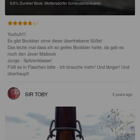
6.6%
Dunkler Bock.
Woltersdorfer Schleusenbrauerei.
4.7
Yuchuh!!!

Es gibt Bockbier ohne diese übertriebene Süße!

Das letzte mal dass ich so geiles Bockbier hatte, da gab es 
noch den Jever Maibock

Jungs - Spitzenklasse!

Füllt es in Flaschen bitte - ich brauche mehr! Und länger! Und 
überhaupt!
SIR TOBY
5 years ago