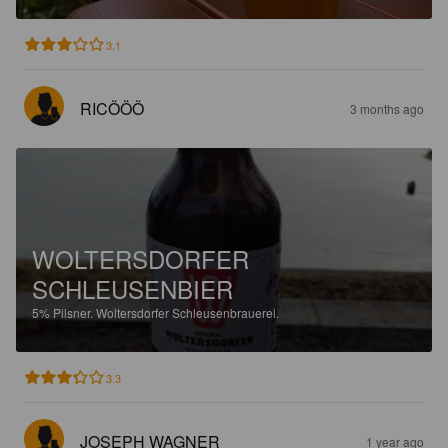
3.1
RICÖÖÖ
3 months ago
WOLTERSDORFER
SCHLEUSENBIER
5%
Pilsner.
Woltersdorfer Schleusenbrauerei.
3.3
JOSEPH WAGNER
1 year ago