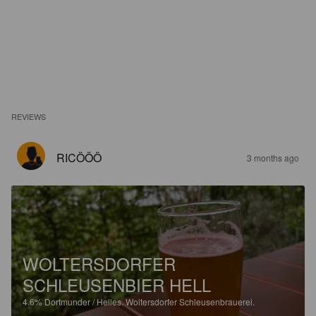
REVIEWS
RICÖÖÖ
3 months ago
WOLTERSDORFER
SCHLEUSENBIER HELL
4.6%
Dortmunder / Helles.
Woltersdorfer Schleusenbrauerei.