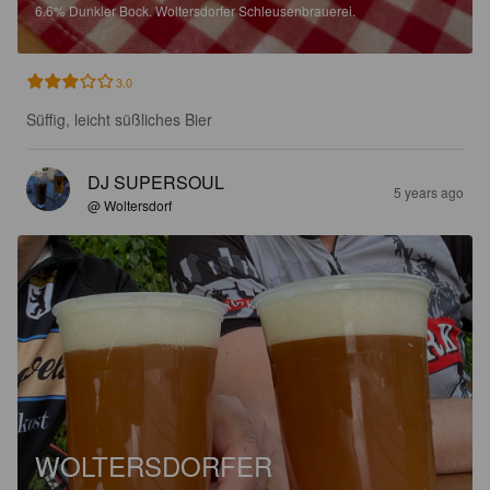
6.6%
Dunkler Bock.
Woltersdorfer Schleusenbrauerei.
3.0
Süffig, leicht süßliches Bier
DJ SUPERSOUL
5 years ago
@ Woltersdorf
WOLTERSDORFER