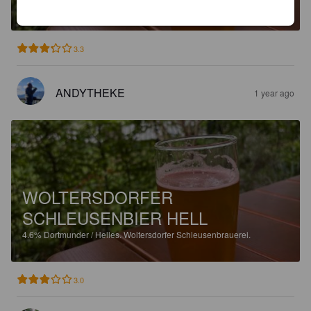
4.6%
Dortmunder / Helles.
Woltersdorfer Schleusenbrauerei.
3.3
ANDYTHEKE
1 year ago
WOLTERSDORFER
SCHLEUSENBIER HELL
4.6%
Dortmunder / Helles.
Woltersdorfer Schleusenbrauerei.
3.0