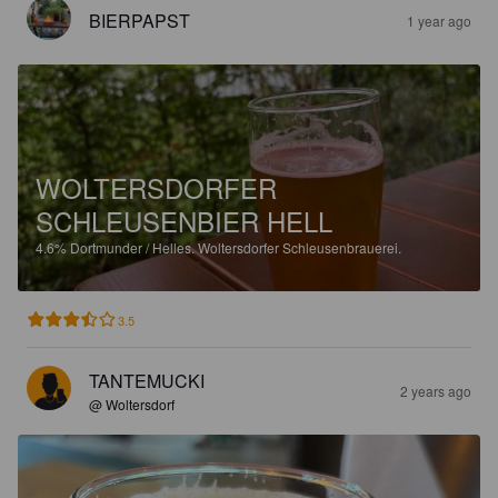
BIERPAPST
1 year ago
WOLTERSDORFER
SCHLEUSENBIER HELL
4.6%
Dortmunder / Helles.
Woltersdorfer Schleusenbrauerei.
3.5
TANTEMUCKI
2 years ago
@ Woltersdorf