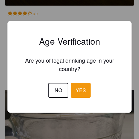
3.9
Hyvä, hiukan karvautta mikä nyt onneksi ei liiemmin häiritse 
tämän tuotteen tasapainoa. Aika hyvällä tavalla itsestään 
numeroa tekemätön tuote.

Age Verification
Jos kuvittelee vähän hirsimökissä vähän vaikeamman nuotion 
aloituksen niin tavara sopii siihen aika hyvin kylkeen. Ei 
pelkkää voittoo.
Are you of legal drinking age in your
country?
JORGEBOY
8 months ago
NO
YES