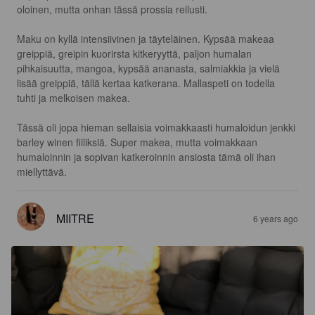
oloinen, mutta onhan tässä prossia reilusti.

Maku on kyllä intensiivinen ja täyteläinen. Kypsää makeaa 
greippiä, greipin kuorirsta kitkeryyttä, paljon humalan 
pihkaisuutta, mangoa, kypsää ananasta, salmiakkia ja vielä 
lisää greippiä, tällä kertaa katkerana. Mallaspeti on todella 
tuhti ja melkoisen makea.

Tässä oli jopa hieman sellaisia voimakkaasti humaloidun jenkki 
barley winen fiiliksiä. Super makea, mutta voimakkaan 
humaloinnin ja sopivan katkeroinnin ansiosta tämä oli ihan 
miellyttävä.
MIITRE
6 years ago