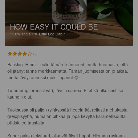
HOW EASY IT COULD BE
11.6%
Triple IPA.
Little Log Cabin.
4.0
Backlog. Hmm.. luulin tämän lisänneeni, mutta huomasin, että 
oli jäänyt tänne merkkaamatta. Tämän juomisesta on jo aikaa, 
mutta löytyi onneksi muistiinpanot 😎

Tummempi oranssi väri, täysin samea. Ei ehkä ulkoisesti se 
kaunein olut. 

Tuoksussa oli paljon (yli)kypsää hedelmää, reilusti mehukasta 
greippisyyttä, humalan pihkaa ja jopa kevyttä karamellisuutta 
pilkistelee taustalta.

Super paksu tekstuuri, aika vähäiset hapot. Hieman raskaan 