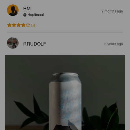
RM
9 months ago
@ Hoptimaal
3.9
RRUDOLF
6 years ago